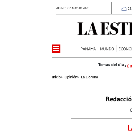
VIERNES 07 AGOSTO 2026
23
PANAMÁ
MUNDO
ECONO
Úl
Inicio
>
Opinión
>
La Llorona
Redacció
L