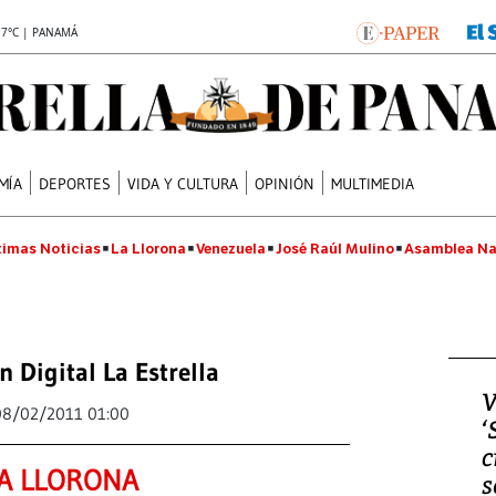
.7°C | PANAMÁ
MÍA
DEPORTES
VIDA Y CULTURA
OPINIÓN
MULTIMEDIA
timas Noticias
La Llorona
Venezuela
José Raúl Mulino
Asamblea Na
n Digital La Estrella
V
08/02/2011 01:00
‘
c
A LLORONA
s