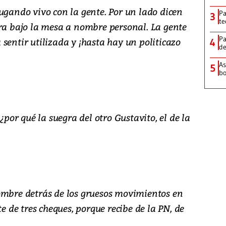
ugando vivo con la gente. Por un lado dicen
Pa
3
te
tra bajo la mesa a nombre personal. La gente
Pa
sentir utilizada y ¡hasta hay un politicazo
4
de
As
5
bo
or qué la suegra del otro Gustavito, el de la
ombre detrás de los gruesos movimientos en
te de tres cheques, porque recibe de la PN, de