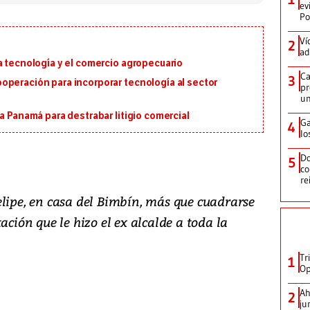
ev
Po
Ví
2
ad
a tecnología y el comercio agropecuario
Ca
3
operación para incorporar tecnología al sector
pr
un
a Panamá para destrabar litigio comercial
Ga
4
lo
Do
5
co
re
elipe, en casa del Bimbín, más que cuadrarse
ación que le hizo el ex alcalde a toda la
Tr
1
Op
Ah
2
ju