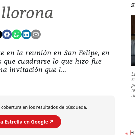
s
 llorona
 en la reunión en San Felipe, en
́s que cuadrarse lo que hizo fue
a invitación que l...
L
s
p
r
d
 cobertura en los resultados de búsqueda.
a Estrella en Google ↗️
Ma
1