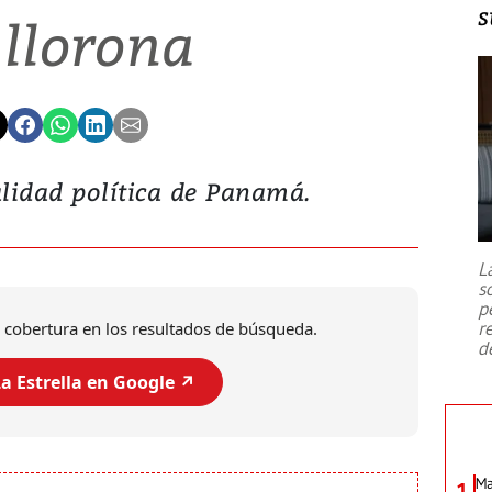
s
 llorona
lidad política de Panamá.
L
s
p
r
 cobertura en los resultados de búsqueda.
d
a Estrella en Google ↗️
Ma
1