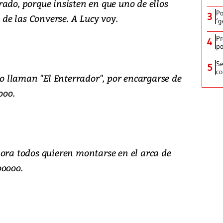
ado, porque insisten en que uno de ellos
Po
3
e las Converse. A Lucy voy.
‘g
Pr
4
po
Se
5
co
 llaman "El Enterrador", por encargarse de
ooo.
hora todos quieren montarse en el arca de
ooooo.