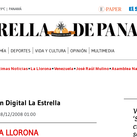
.9°C | PANAMÁ
MÍA
DEPORTES
VIDA Y CULTURA
OPINIÓN
MULTIMEDIA
timas Noticias
La Llorona
Venezuela
José Raúl Mulino
Asamblea Na
n Digital La Estrella
V
28/12/2008 01:00
‘
c
A LLORONA
s