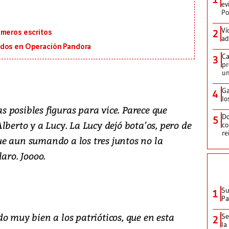
ev
Po
Ví
2
imeros escritos
ad
ados en Operación Pandora
Ca
3
pr
un
Ga
4
lo
 posibles figuras para vice. Parece que
Do
5
lberto y a Lucy. La Lucy dejó bota’os, pero de
co
re
 que aun sumando a los tres juntos no la
aro. Joooo.
Su
1
P
o muy bien a los patrióticos, que en esta
Se
2
la