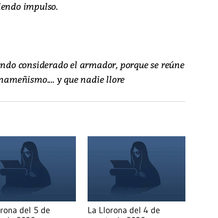
iendo impulso.
iendo considerado el armador, porque se reúne
anameñismo.... y que nadie llore
orona del 5 de
La Llorona del 4 de