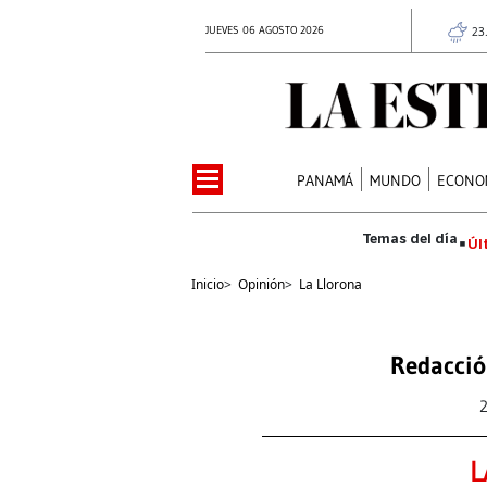
JUEVES 06 AGOSTO 2026
23
PANAMÁ
MUNDO
ECONO
Úl
Inicio
>
Opinión
>
La Llorona
Redacció
L