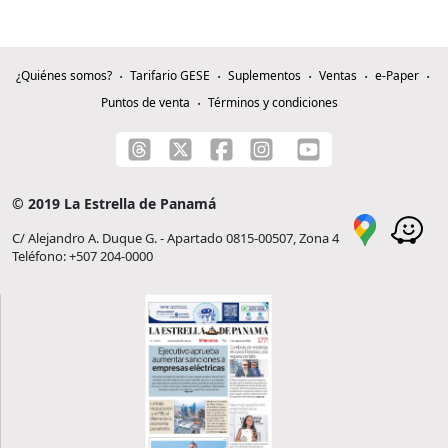
¿Quiénes somos?
Tarifario GESE
Suplementos
Ventas
e-Paper
Puntos de venta
Términos y condiciones
© 2019 La Estrella de Panamá
C/ Alejandro A. Duque G. - Apartado 0815-00507, Zona 4
Teléfono: +507 204-0000