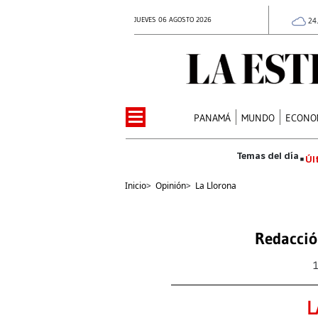
JUEVES 06 AGOSTO 2026
24
PANAMÁ
MUNDO
ECONO
Úl
Inicio
>
Opinión
>
La Llorona
Redacció
L