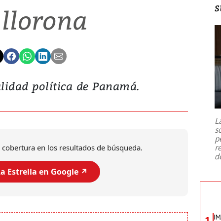
s
 llorona
lidad política de Panamá.
L
s
p
r
 cobertura en los resultados de búsqueda.
d
a Estrella en Google ↗️
IM
1