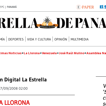
.5°C | PANAMÁ
MÍA
DEPORTES
VIDA Y CULTURA
OPINIÓN
MULTIMEDIA
timas Noticias
La Llorona
Venezuela
José Raúl Mulino
Asamblea Na
n Digital La Estrella
V
17/09/2008 02:00
‘
c
A LLORONA
s