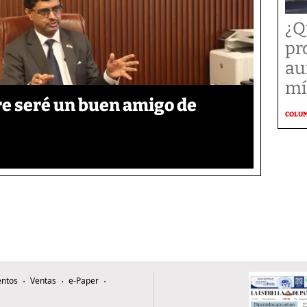
¿Q
pr
au
mí
re seré un buen amigo de
COLU
ntos
Ventas
e-Paper