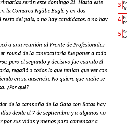
 primarias serán este domingo 21: Hasta este
Po
3
‘g
en la Comarca Ngäbe Buglé y en dos
Pr
l resto del país, o no hay candidatos, o no hay
4
po
Se
5
co
ó a una reunión al Frente de Profesionales
mer round de la convocatoria fue poner a todo
e, pero el segundo y decisivo fue cuando El
ria, regañó a todos lo que tenían que ver con
endo en su ausencia. No quiere que nadie se
pa. ¿Por qué?
ador de la campaña de La Gata con Botas hay
días desde el 7 de septiembre y a algunos no
ar por sus vidas y menos para comenzar a