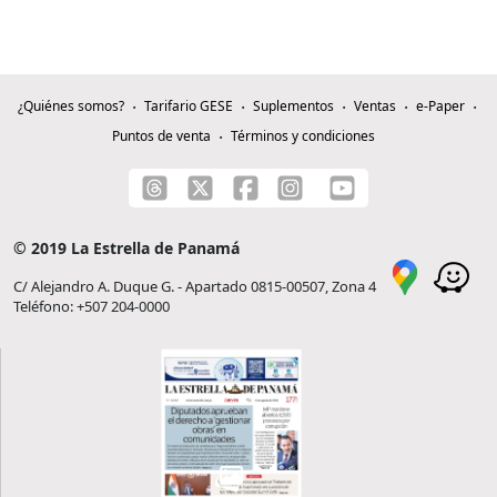
¿Quiénes somos?
Tarifario GESE
Suplementos
Ventas
e-Paper
Puntos de venta
Términos y condiciones
© 2019 La Estrella de Panamá
C/ Alejandro A. Duque G. - Apartado 0815-00507, Zona 4
Teléfono: +507 204-0000