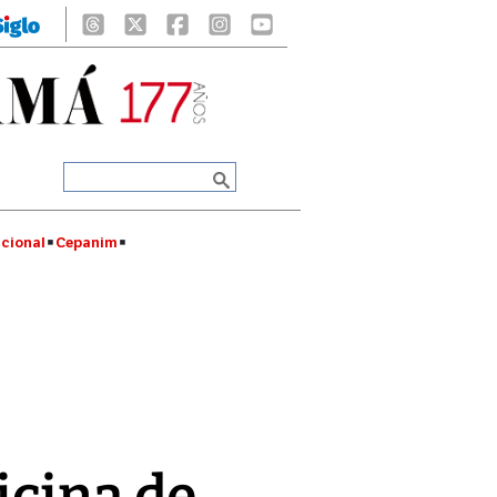
cional
Cepanim
icina de