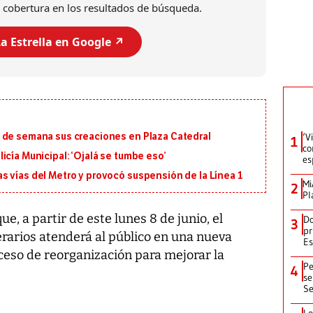
 cobertura en los resultados de búsqueda.
a Estrella en Google ↗️
‘V
 de semana sus creaciones en Plaza Catedral
1
co
icía Municipal: ‘Ojalá se tumbe eso’
es
s vías del Metro y provocó suspensión de la Línea 1
Mi
2
Pl
, a partir de este lunes 8 de junio, el
Do
3
pr
arios atenderá al público en una nueva
Es
ceso de reorganización para mejorar la
Pe
4
se
Se
Lo