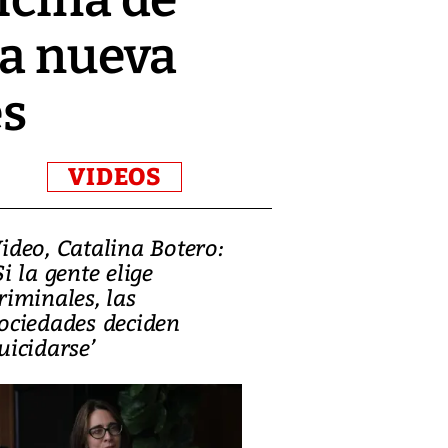
la nueva
es
VIDEOS
ideo, Catalina Botero:
Video: Lula la
Si la gente elige
candidatura 
riminales, las
promesas de i
ociedades deciden
en defensa, ed
uicidarse’
tierras raras