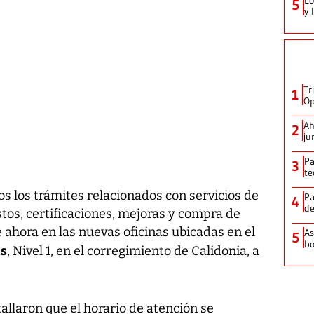
5
y 
Tr
1
Op
Ah
2
ju
Pa
3
te
os los trámites relacionados con servicios de
Pa
4
de
tos, certificaciones, mejoras y compra de
 ahora en las nuevas oficinas ubicadas en el
As
5
bo
as
, Nivel 1, en el corregimiento de Calidonia, a
llaron que el horario de atención se