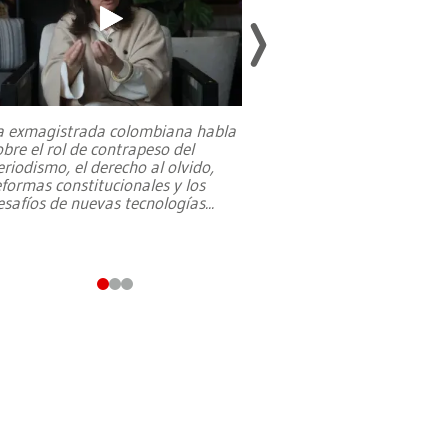
a exmagistrada colombiana habla
Entre recuerdos y es
obre el rol de contrapeso del
referencias hacia sus
eriodismo, el derecho al olvido,
presidente de Brasil,
eformas constitucionales y los
da Silva, oficializó 
esafíos de nuevas tecnologías
...
candidatura
...