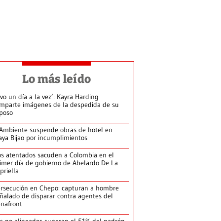
Lo más leído
ivo un día a la vez’: Kayra Harding
mparte imágenes de la despedida de su
poso
Ambiente suspende obras de hotel en
aya Bijao por incumplimientos
s atentados sacuden a Colombia en el
imer día de gobierno de Abelardo De La
priella
rsecución en Chepo: capturan a hombre
ñalado de disparar contra agentes del
nafront
s no alineados superan el 51% del padrón