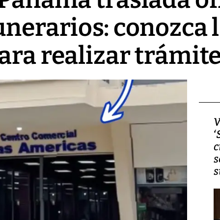
unerarios: conozca 
ara realizar trámit
Video, Japón: Terremoto
V
deja heridos y graves
‘
daños en Kumamoto
c
s
s