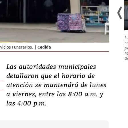
Un fuerte terremoto de magnitud
7,1 se registró este martes 28 de
julio en la prefectura de Kumamoto,
L
al sur de Japón, provocando una
s
emergencia de gran
...
vicios Funerarios.
Cedida
p
r
d
Las autoridades municipales
detallaron que el horario de
atención se mantendrá de lunes
a viernes, entre las 8:00 a.m. y
las 4:00 p.m.