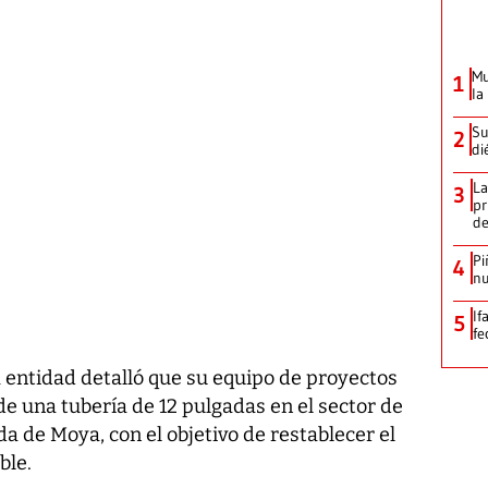
Mu
1
la
Su
2
di
La
3
pr
d
Pi
4
nu
If
5
fe
la entidad detalló que su equipo de proyectos
de una tubería de 12 pulgadas en el sector de
da de Moya, con el objetivo de restablecer el
ble.