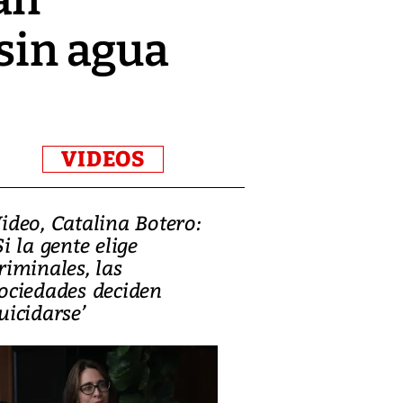
 sin agua
VIDEOS
ideo, Catalina Botero:
Video: Lula la
Si la gente elige
candidatura 
riminales, las
promesas de i
ociedades deciden
en defensa, ed
uicidarse’
tierras raras