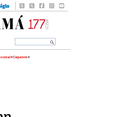
cional
Cepanim
an