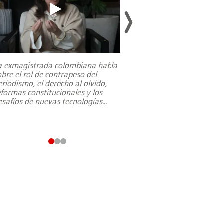
a exmagistrada colombiana habla
Entre recuerdos y es
obre el rol de contrapeso del
referencias hacia sus
eriodismo, el derecho al olvido,
presidente de Brasil,
eformas constitucionales y los
da Silva, oficializó 
esafíos de nuevas tecnologías
...
candidatura
...