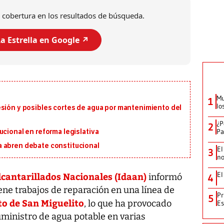
 cobertura en los resultados de búsqueda.
a Estrella en Google ↗️
Mu
1
lo
esión y posibles cortes de agua por mantenimiento del
¿P
2
Pa
ucional en reforma legislativa
 abren debate constitucional
El
3
no
El
lcantarillados Nacionales (Idaan)
informó
4
ene trabajos de reparación en una línea de
Pr
5
ito de San Miguelito
, lo que ha provocado
Es
uministro de agua potable en varias