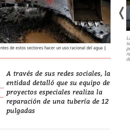
Un fuerte terremoto de magnitud
7,1 se registró este martes 28 de
julio en la prefectura de Kumamoto,
L
al sur de Japón, provocando una
s
emergencia de gran
...
ntes de estos sectores hacer un uso racional del agua
p
r
d
A través de sus redes sociales, la
entidad detalló que su equipo de
proyectos especiales realiza la
reparación de una tubería de 12
pulgadas