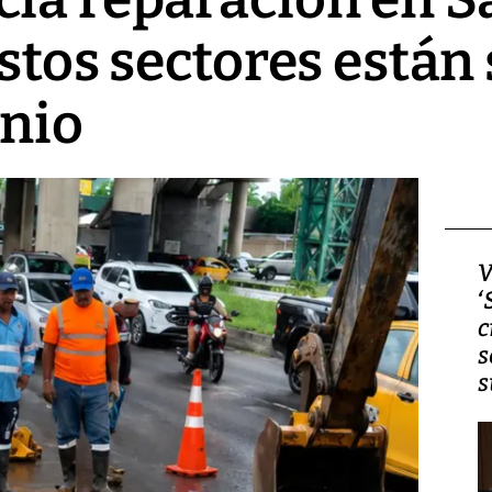
estos sectores están
unio
Video, Japón: Terremoto
V
deja heridos y graves
‘
daños en Kumamoto
c
s
s