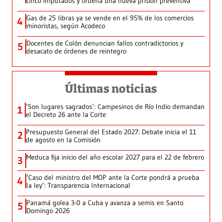
cinco imputados y ordena una nueva prisión preventiva
Gas de 25 libras ya se vende en el 95% de los comercios
4
minoristas, según Acodeco
Docentes de Colón denuncian fallos contradictorios y
5
desacato de órdenes de reintegro
Últimas noticias
‘Son lugares sagrados’: Campesinos de Río Indio demandan
1
el Decreto 26 ante la Corte
Presupuesto General del Estado 2027: Debate inicia el 11
2
de agosto en la Comisión
Meduca fija inicio del año escolar 2027 para el 22 de febrero
3
‘Caso del ministro del MOP ante la Corte pondrá a prueba
4
la ley’: Transparencia Internacional
Panamá golea 3-0 a Cuba y avanza a semis en Santo
5
Domingo 2026