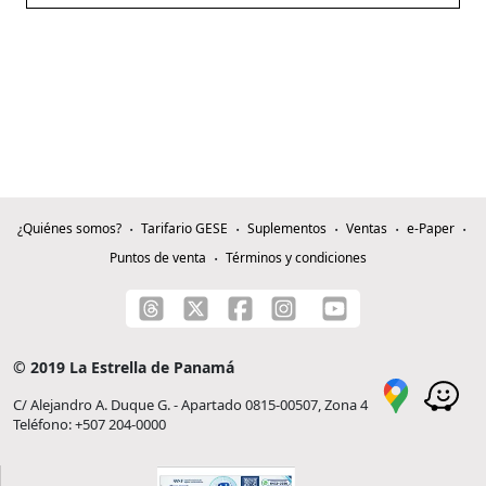
¿Quiénes somos?
Tarifario GESE
Suplementos
Ventas
e-Paper
Puntos de venta
Términos y condiciones
© 2019 La Estrella de Panamá
C/ Alejandro A. Duque G. - Apartado 0815-00507, Zona 4
Teléfono: +507 204-0000