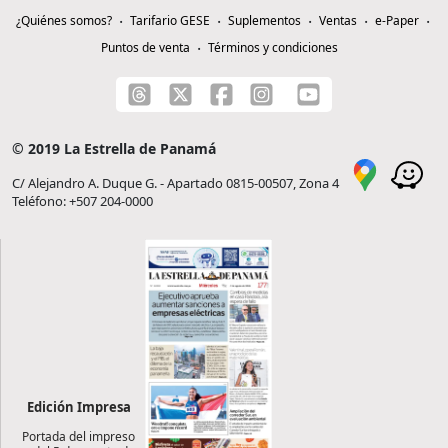
¿Quiénes somos?
Tarifario GESE
Suplementos
Ventas
e-Paper
Puntos de venta
Términos y condiciones
© 2019 La Estrella de Panamá
C/ Alejandro A. Duque G. - Apartado 0815-00507, Zona 4
Teléfono: +507 204-0000
Edición Impresa
Portada del impreso