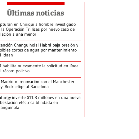
Últimas noticias
pturan en Chiriquí a hombre investigado
 la Operación Trillizas por nuevo caso de
olación a una menor
tención Changuinola! Habrá baja presión y
sibles cortes de agua por mantenimiento
l Idaan
J habilita nuevamente la solicitud en línea
l récord policivo
 Madrid ni renovación con el Manchester
ty: Rodri elige al Barcelona
turgy invierte $11.8 millones en una nueva
bestación eléctrica blindada en
hanguinola