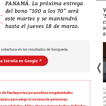
PANAMÁ. La próxima entrega
Video, Japón: Terremoto
V
del bono “100 a los 70” será
deja heridos y graves
‘
este martes y se mantendrá
daños en Kumamoto
c
hasta el jueves 18 de marzo.
s
s
 cobertura en los resultados de búsqueda.
a Estrella en Google ↗️
Un fuerte terremoto de magnitud
7,1 se registró este martes 28 de
julio en la prefectura de Kumamoto,
L
al sur de Japón, provocando una
s
os de Pandeportes por posibles irregularidades
emergencia de gran
...
p
l plazo para elegir el sistema de pensiones
r
d