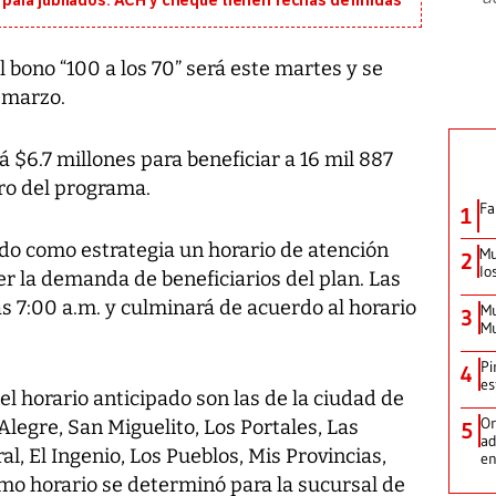
ara jubilados: ACH y cheque tienen fechas definidas
bono “100 a los 70” será este martes y se
 marzo.
$6.7 millones para beneficiar a 16 mil 887
ro del programa.
Fa
1
ido como estrategia un horario de atención
Mu
2
lo
er la demanda de beneficiarios del plan. Las
 7:00 a.m. y culminará de acuerdo al horario
Mu
3
Mu
Pi
4
es
 horario anticipado son las de la ciudad de
Or
Alegre, San Miguelito, Los Portales, Las
5
ad
l, El Ingenio, Los Pueblos, Mis Provincias,
en
smo horario se determinó para la sucursal de