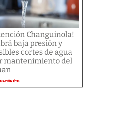
tención Changuinola!
brá baja presión y
sibles cortes de agua
r mantenimiento del
aan
MACIÓN ÚTIL