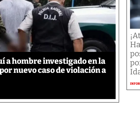
¡A
Ha
po
í a hombre investigado en la
po
 por nuevo caso de violación a
Id
INFOR