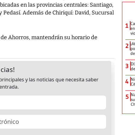
icadas en las provincias centrales: Santiago,
 Pedasí. Además de Chiriquí: David, Sucursal
Ca
1
en
vi
 de Ahorros, mantendrán su horario de
¡A
2
po
de
DI
3
de
Ni
4
Ci
Na
5
su
C