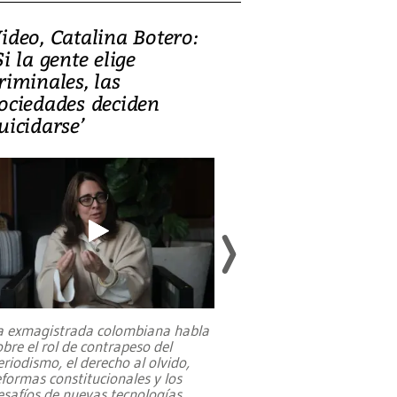
ideo, Catalina Botero:
Video: Lula la
Si la gente elige
candidatura 
riminales, las
promesas de i
ociedades deciden
en defensa, ed
uicidarse’
tierras raras
a exmagistrada colombiana habla
Entre recuerdos y es
obre el rol de contrapeso del
referencias hacia sus
eriodismo, el derecho al olvido,
presidente de Brasil,
eformas constitucionales y los
da Silva, oficializó 
esafíos de nuevas tecnologías
...
candidatura
...