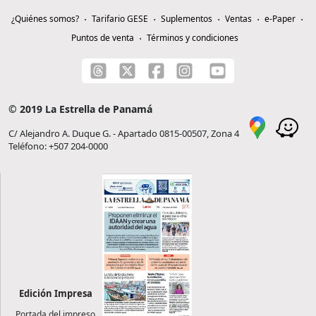
¿Quiénes somos?
Tarifario GESE
Suplementos
Ventas
e-Paper
Puntos de venta
Términos y condiciones
© 2019 La Estrella de Panamá
C/ Alejandro A. Duque G. - Apartado 0815-00507, Zona 4
Teléfono: +507 204-0000
Edición Impresa
Portada del impreso