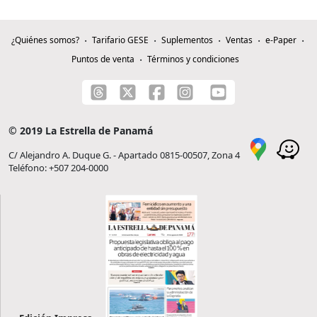
¿Quiénes somos?
Tarifario GESE
Suplementos
Ventas
e-Paper
Puntos de venta
Términos y condiciones
© 2019 La Estrella de Panamá
C/ Alejandro A. Duque G. - Apartado 0815-00507, Zona 4
Teléfono: +507 204-0000