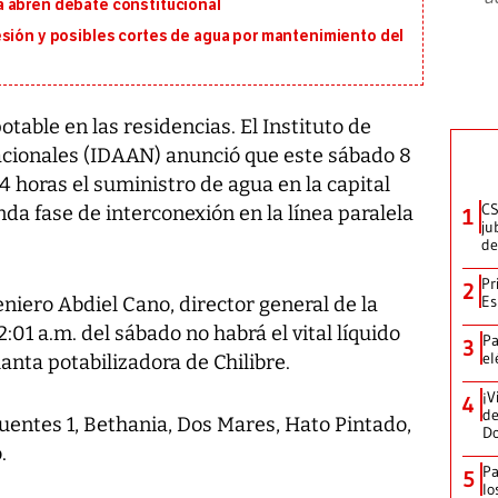
 abren debate constitucional
esión y posibles cortes de agua por mantenimiento del
able en las residencias. El Instituto de
acionales (IDAAN) anunció que este sábado 8
4 horas el suministro de agua en la capital
CS
nda fase de interconexión en la línea paralela
1
ju
de
Pr
2
Es
eniero Abdiel Cano, director general de la
:01 a.m. del sábado no habrá el vital líquido
Pa
3
el
anta potabilizadora de Chilibre.
¡V
4
de
Fuentes 1, Bethania, Dos Mares, Hato Pintado,
D
.
Pa
5
lo