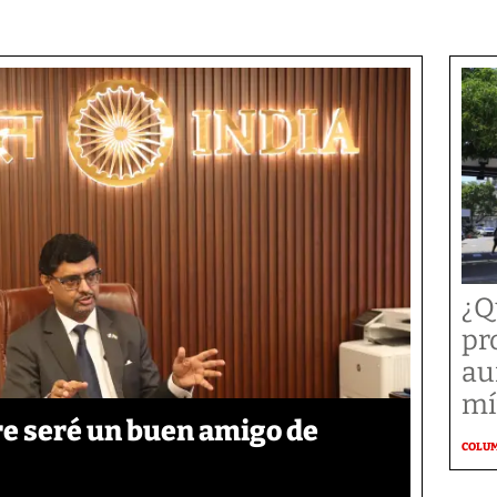
¿Q
pr
au
mí
re seré un buen amigo de
COLU