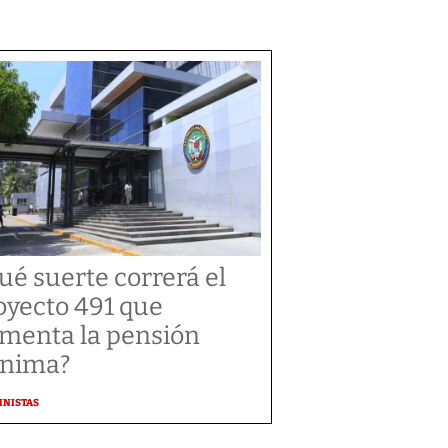
ué suerte correrá el
oyecto 491 que
menta la pensión
nima?
MNISTAS