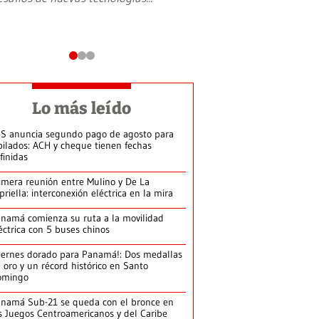
Lo más leído
S anuncia segundo pago de agosto para
bilados: ACH y cheque tienen fechas
finidas
imera reunión entre Mulino y De La
priella: interconexión eléctrica en la mira
namá comienza su ruta a la movilidad
éctrica con 5 buses chinos
iernes dorado para Panamá!: Dos medallas
 oro y un récord histórico en Santo
omingo
namá Sub-21 se queda con el bronce en
s Juegos Centroamericanos y del Caribe