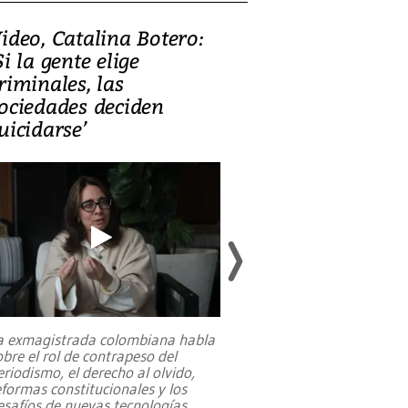
ideo, Catalina Botero:
Video: Lula la
Si la gente elige
candidatura 
riminales, las
promesas de i
ociedades deciden
en defensa, ed
uicidarse’
tierras raras
a exmagistrada colombiana habla
Entre recuerdos y es
obre el rol de contrapeso del
referencias hacia sus
eriodismo, el derecho al olvido,
presidente de Brasil,
eformas constitucionales y los
da Silva, oficializó 
esafíos de nuevas tecnologías
...
candidatura
...