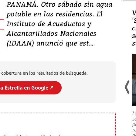
PANAMÁ. Otro sábado sin agua
Video, Japón: Terremoto
V
potable en las residencias. El
deja heridos y graves
‘
Instituto de Acueductos y
daños en Kumamoto
c
Alcantarillados Nacionales
s
(IDAAN) anunció que est...
s
 cobertura en los resultados de búsqueda.
a Estrella en Google ↗️
Un fuerte terremoto de magnitud
7,1 se registró este martes 28 de
julio en la prefectura de Kumamoto,
L
al sur de Japón, provocando una
s
emergencia de gran
...
p
r
d