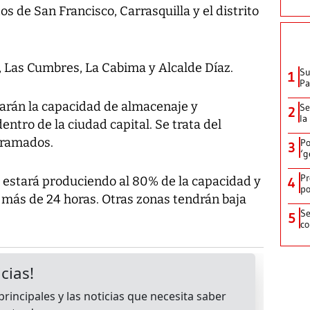
 de San Francisco, Carrasquilla y el distrito
, Las Cumbres, La Cabima y Alcalde Díaz.
Su
1
P
arán la capacidad de almacenaje y
Se
2
la
entro de la ciudad capital. Se trata del
gramados.
Po
3
‘g
Pr
a estará produciendo al 80% de la capacidad y
4
po
a más de 24 horas. Otras zonas tendrán baja
Se
5
co