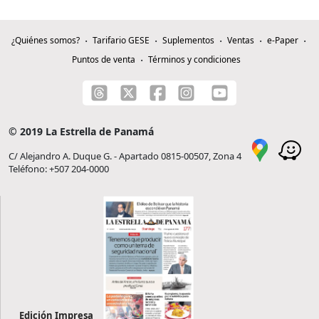
¿Quiénes somos?
Tarifario GESE
Suplementos
Ventas
e-Paper
Puntos de venta
Términos y condiciones
© 2019 La Estrella de Panamá
C/ Alejandro A. Duque G. - Apartado 0815-00507, Zona 4
Teléfono: +507 204-0000
Edición Impresa