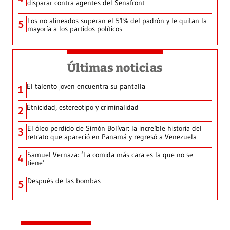
disparar contra agentes del Senafront
Los no alineados superan el 51% del padrón y le quitan la
5
mayoría a los partidos políticos
Últimas noticias
El talento joven encuentra su pantalla​
1
Etnicidad, estereotipo y criminalidad
2
El óleo perdido de Simón Bolívar: la increíble historia del
3
retrato que apareció en Panamá y regresó a Venezuela
Samuel Vernaza: ‘La comida más cara es la que no se
4
tiene’
Después de las bombas
5