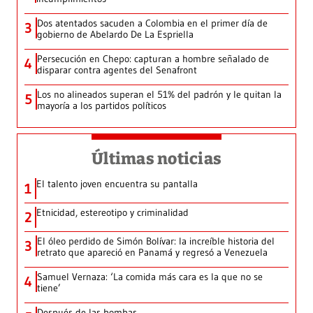
Dos atentados sacuden a Colombia en el primer día de
3
gobierno de Abelardo De La Espriella
Persecución en Chepo: capturan a hombre señalado de
4
disparar contra agentes del Senafront
Los no alineados superan el 51% del padrón y le quitan la
5
mayoría a los partidos políticos
Últimas noticias
El talento joven encuentra su pantalla​
1
Etnicidad, estereotipo y criminalidad
2
El óleo perdido de Simón Bolívar: la increíble historia del
3
retrato que apareció en Panamá y regresó a Venezuela
Samuel Vernaza: ‘La comida más cara es la que no se
4
tiene’
Después de las bombas