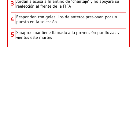
Jordania acusa a Infantino de ‘chantaje’ y no apoyará su
3
reelección al frente de la FIFA
Responden con goles: Los delanteros presionan por un
4
puesto en la selección
Sinaproc mantiene llamado a la prevención por lluvias y
5
vientos este martes