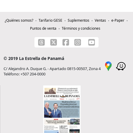
¿Quiénes somos?
Tarifario GESE
Suplementos
Ventas
e-Paper
Puntos de venta
Términos y condiciones
© 2019 La Estrella de Panamá
C/ Alejandro A. Duque G. - Apartado 0815-00507, Zona 4
Teléfono: +507 204-0000