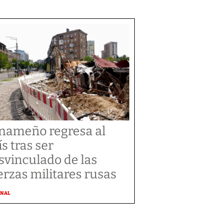
nameño regresa al
ís tras ser
svinculado de las
erzas militares rusas
ONAL