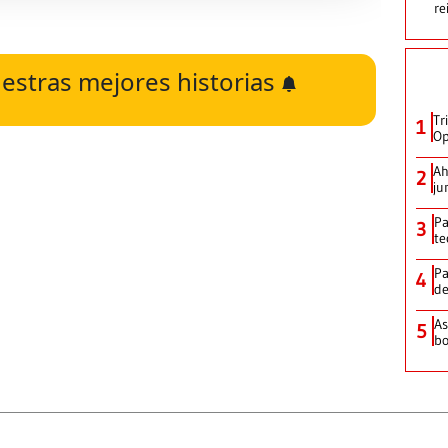
re
estras mejores historias
Tr
1
Op
Ah
2
ju
Pa
3
te
Pa
4
de
As
5
bo