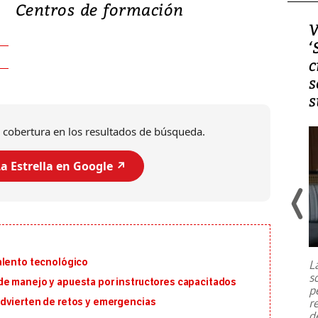
Centros de formación
Video, Japón: Terremoto
V
deja heridos y graves
‘
daños en Kumamoto
c
s
s
 cobertura en los resultados de búsqueda.
a Estrella en Google ↗️
Un fuerte terremoto de magnitud
7,1 se registró este martes 28 de
julio en la prefectura de Kumamoto,
alento tecnológico
L
al sur de Japón, provocando una
s
emergencia de gran
...
e manejo y apuesta por instructores capacitados
p
r
dvierten de retos y emergencias
d