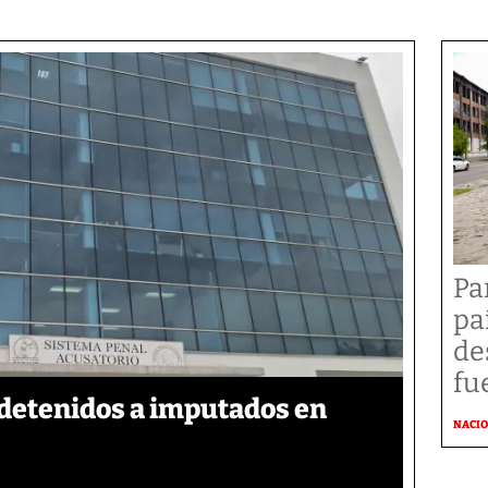
Pa
pa
de
fu
detenidos a imputados en
NACI