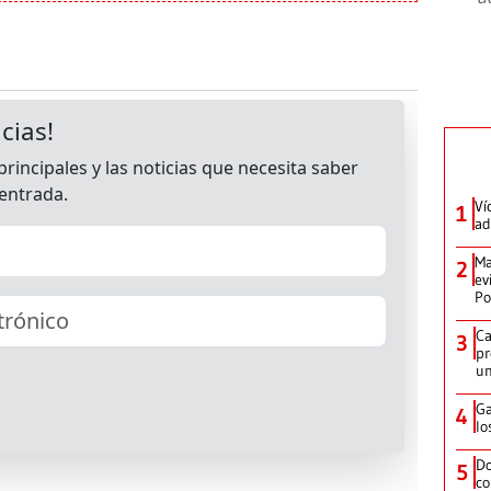
Ví
1
ad
Ma
2
ev
Po
Ca
3
pr
un
Ga
4
lo
Do
5
co