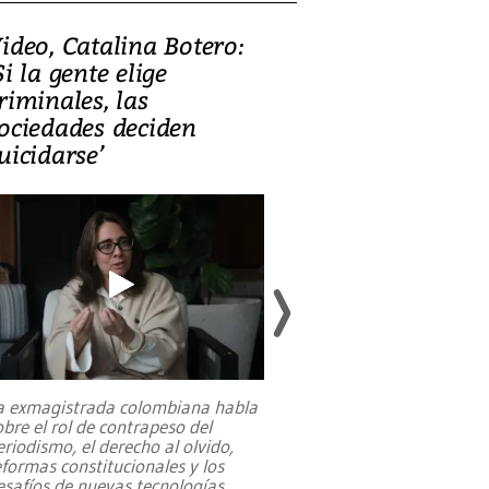
ideo, Catalina Botero:
Video: Lula la
Si la gente elige
candidatura 
riminales, las
promesas de i
ociedades deciden
en defensa, ed
uicidarse’
tierras raras
a exmagistrada colombiana habla
Entre recuerdos y es
obre el rol de contrapeso del
referencias hacia sus
eriodismo, el derecho al olvido,
presidente de Brasil,
eformas constitucionales y los
da Silva, oficializó 
esafíos de nuevas tecnologías
...
candidatura
...