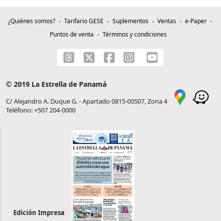
¿Quiénes somos?
Tarifario GESE
Suplementos
Ventas
e-Paper
Puntos de venta
Términos y condiciones
© 2019 La Estrella de Panamá
C/ Alejandro A. Duque G. - Apartado 0815-00507, Zona 4
Teléfono: +507 204-0000
Edición Impresa