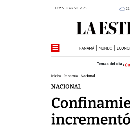
JUEVES 06 AGOSTO 2026
25
PANAMÁ
MUNDO
ECONO
Úl
Inicio
>
Panamá
>
Nacional
NACIONAL
Confinamien
incrementó