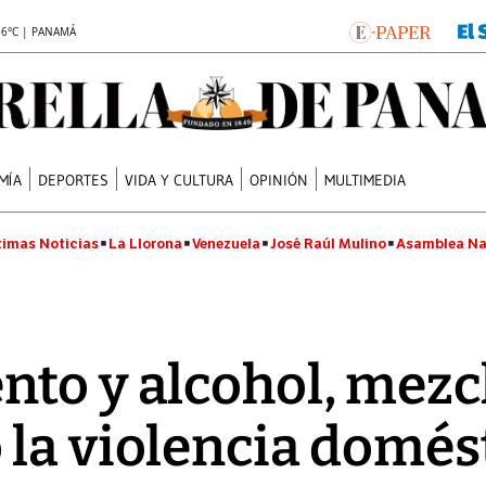
.6°C | PANAMÁ
MÍA
DEPORTES
VIDA Y CULTURA
OPINIÓN
MULTIMEDIA
timas Noticias
La Llorona
Venezuela
José Raúl Mulino
Asamblea Na
to y alcohol, mezcl
 la violencia domés