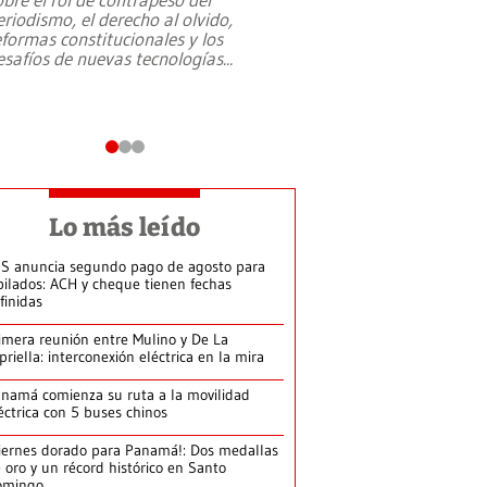
eriodismo, el derecho al olvido,
presidente de Brasil,
eformas constitucionales y los
da Silva, oficializó 
esafíos de nuevas tecnologías
...
candidatura
...
Lo más leído
S anuncia segundo pago de agosto para
bilados: ACH y cheque tienen fechas
finidas
imera reunión entre Mulino y De La
priella: interconexión eléctrica en la mira
namá comienza su ruta a la movilidad
éctrica con 5 buses chinos
iernes dorado para Panamá!: Dos medallas
 oro y un récord histórico en Santo
omingo