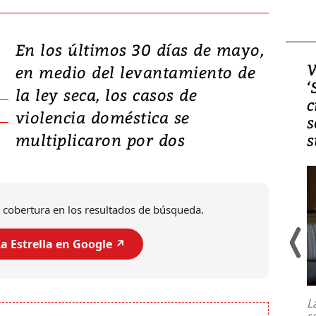
En los últimos 30 días de mayo,
Video, Japón: Terremoto
V
en medio del levantamiento de
deja heridos y graves
‘
la ley seca, los casos de
daños en Kumamoto
c
violencia doméstica se
s
multiplicaron por dos
s
 cobertura en los resultados de búsqueda.
a Estrella en Google ↗️
Un fuerte terremoto de magnitud
7,1 se registró este martes 28 de
julio en la prefectura de Kumamoto,
L
al sur de Japón, provocando una
s