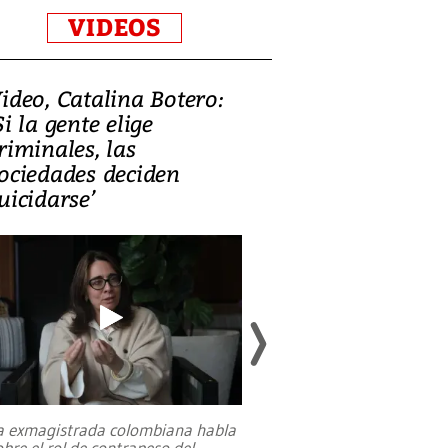
VIDEOS
ideo, Catalina Botero:
Video: Lula la
Si la gente elige
candidatura 
riminales, las
promesas de i
ociedades deciden
en defensa, ed
uicidarse’
tierras raras
a exmagistrada colombiana habla
Entre recuerdos y es
obre el rol de contrapeso del
referencias hacia sus