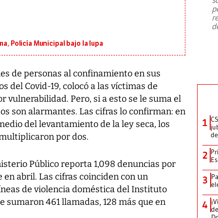
emergencia de gran
...
p
r
d
a, Policía Municipal bajo la lupa
nes de personas al confinamiento en sus
s del Covid-19, colocó a las víctimas de
 vulnerabilidad. Pero, si a esto se le suma el
os son alarmantes. Las cifras lo confirman: en
CS
1
medio del levantamiento de la ley seca, los
ju
de
multiplicaron por dos.
Pr
2
Es
nisterio Público reporta 1,098 denuncias por
en abril. Las cifras coinciden con un
Pa
3
el
íneas de violencia doméstica del Instituto
ue sumaron 461 llamadas, 128 más que en
¡V
4
de
D