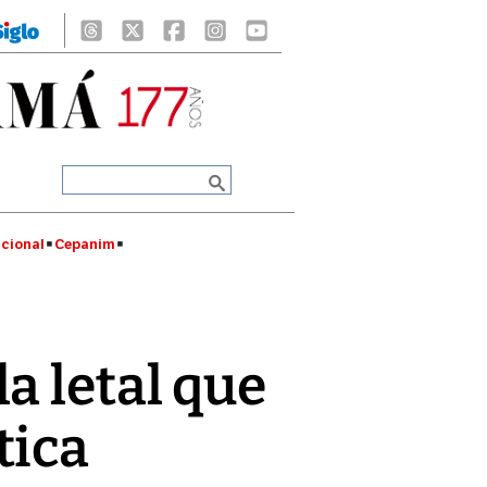
cional
Cepanim
a letal que
tica