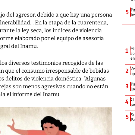
Pa
5
jo del agresor, debido a que hay una persona
lo
erabilidad... En la etapa de la cuarentena,
ante la ley seca, los índices de violencia
forme elaborado por el equipo de asesoría
egral del Inamu.
Ma
1
ac
en
 los diversos testimonios recogidos de las
Ve
2
an que el consumo irresponsable de bebidas
op
os delitos de violencia doméstica. “Algunas
Pa
3
rejas son menos agresivas cuando no están
ju
ñala el informe del Inamu.
Cl
4
ju
Su
5
P