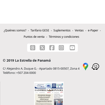
¿Quiénes somos?
Tarifario GESE
Suplementos
Ventas
e-Paper
Puntos de venta
Términos y condiciones
© 2019 La Estrella de Panamá
C/ Alejandro A. Duque G. - Apartado 0815-00507, Zona 4
Teléfono: +507 204-0000