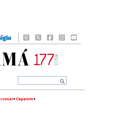
cional
Cepanim