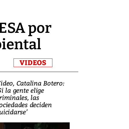
ESA por
biental
VIDEOS
ideo, Catalina Botero:
Video: Lula la
Si la gente elige
candidatura 
riminales, las
promesas de i
ociedades deciden
en defensa, ed
uicidarse’
tierras raras