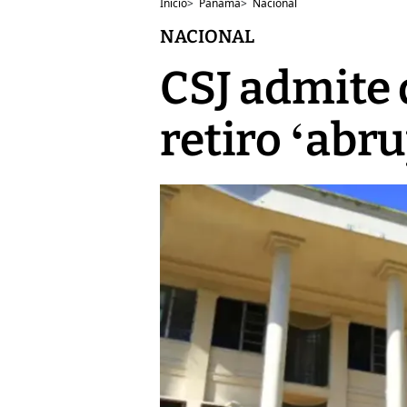
Inicio
>
Panamá
>
Nacional
NACIONAL
CSJ admite
retiro ‘abr