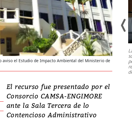
Un fuerte terremoto de magnitud
7,1 se registró este martes 28 de
julio en la prefectura de Kumamoto,
L
al sur de Japón, provocando una
s
emergencia de gran
...
o aviso el Estudio de Impacto Ambiental del Ministerio de
p
r
d
El recurso fue presentado por el
Consorcio CAMSA-ENGIMORE
ante la Sala Tercera de lo
Contencioso Administrativo