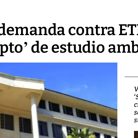
 demanda contra ET
upto’ de estudio am
Video, Japón: Terremoto
V
deja heridos y graves
‘
daños en Kumamoto
c
s
s