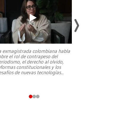
a exmagistrada colombiana habla
Entre recuerdos y es
obre el rol de contrapeso del
referencias hacia sus
eriodismo, el derecho al olvido,
presidente de Brasil,
eformas constitucionales y los
da Silva, oficializó 
esafíos de nuevas tecnologías
...
candidatura
...