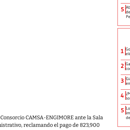
Ab
5
de
Pe
Go
1
el
Ga
2
co
Gi
3
en
¿M
4
so
Lo
5
im
el Consorcio CAMSA-ENGIMORE ante la Sala
de
istrativo, reclamando el pago de 823,900