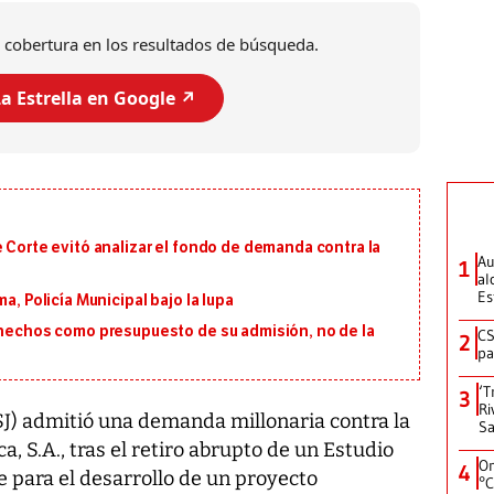
 cobertura en los resultados de búsqueda.
a Estrella en Google ↗️
e Corte evitó analizar el fondo de demanda contra la
Au
1
al
Es
a, Policía Municipal bajo la lupa
s hechos como presupuesto de su admisión, no de la
CS
2
pa
‘T
3
Ri
SJ) admitió una demanda millonaria contra la
Sa
, S.A., tras el retiro abrupto de un Estudio
On
4
 para el desarrollo de un proyecto
°C