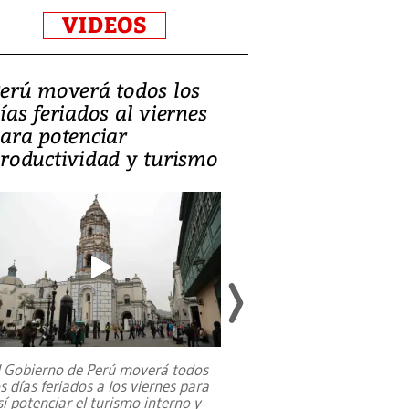
VIDEOS
erú moverá todos los
Video, Catalin
ías feriados al viernes
‘Si la gente el
ara potenciar
criminales, la
roductividad y turismo
sociedades de
suicidarse’
l Gobierno de Perú moverá todos
os días feriados a los viernes para
La exmagistrada co
sí potenciar el turismo interno y
sobre el rol de contr