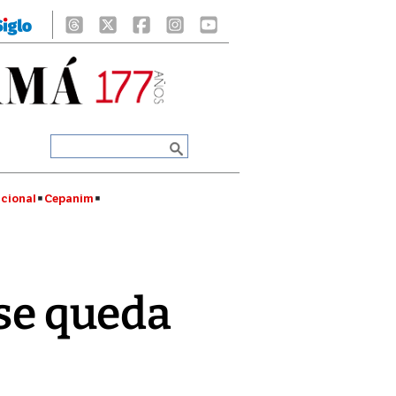
cional
Cepanim
 se queda