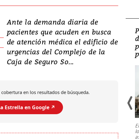
Ante la demanda diaria de
Video: Lula lanza su
P
pacientes que acuden en busca
candidatura con
d
de atención médica el edificio de
promesas de inversión
p
urgencias del Complejo de la
en defensa, educación y
p
Caja de Seguro So...
tierras raras
 cobertura en los resultados de búsqueda.
a Estrella en Google ↗️
E
l
Entre recuerdos y escuetas
a
referencias hacia sus adversarios, el