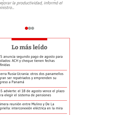
ejorar la productividad, informó el
periodismo, el derech
inistro
...
reformas constitucio
desafíos de nuevas t
Lo más leído
S anuncia segundo pago de agosto para
bilados: ACH y cheque tienen fechas
finidas
erra Rusia-Ucrania: otros dos panameños
gran ser repatriados y emprenden su
greso a Panamá
S advierte: el 18 de agosto vence el plazo
ra elegir el sistema de pensiones
imera reunión entre Mulino y De La
priella: interconexión eléctrica en la mira