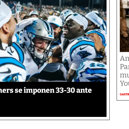
An
Pa
mu
Yo
thers se imponen 33-30 ante
GAST