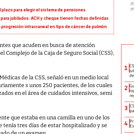
m
presidente de Brasil, Luiz Inácio Lula
m
l plazo para elegir el sistema de pensiones
da Silva, oficializó este domingo su
candidatura
...
ara jubilados: ACH y cheque tienen fechas definidas
e progresión intracraneal en tipo de cáncer de pulmón
entes que acuden en busca de atención
del Complejo de la Caja de Seguro Social (CSS),
CS
1
ju
de
s Médicas de la CSS, señaló en un medio local
ariamente s unos 250 pacientes, de los cuales
Gu
2
lo
zados en el área de cuidados intensivos, semi
re
CS
3
pa
ente que estaba en una camilla en uno de los
Pr
4
ue tenía tres días de estar hospitalizado y se
Es
ltado de un examen.