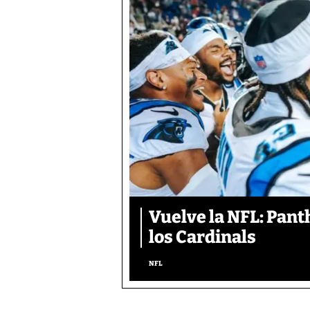
Vuelve la NFL: Pan
los Cardinals
NFL