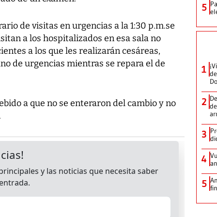
Pa
5
el
ario de visitas en urgencias a la 1:30 p.m.se
isitan a los hospitalizados en esa sala no
cientes a los que les realizarán cesáreas,
ano de urgencias mientras se repara el de
¡V
1
de
D
De
2
ebido a que no se enteraron del cambio y no
de
ar
.
Pr
3
di
Vu
4
an
An
5
fi