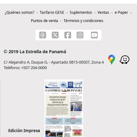
¿Quiénes somos?
Tarifario GESE
Suplementos
Ventas
e-Paper
Puntos de venta
Términos y condiciones
© 2019 La Estrella de Panamá
C/ Alejandro A. Duque G. - Apartado 0815-00507, Zona 4
Teléfono: +507 204-0000
Edición Impresa