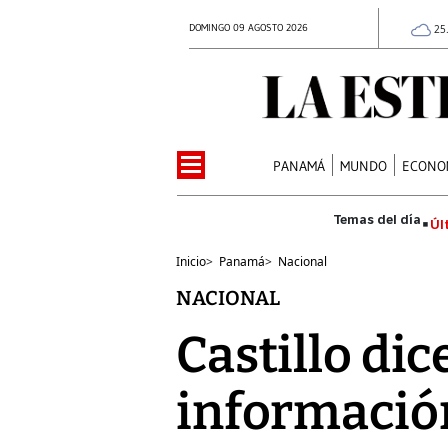
DOMINGO 09 AGOSTO 2026
25
PANAMÁ
MUNDO
ECONO
Úl
Inicio
>
Panamá
>
Nacional
NACIONAL
Castillo dic
información