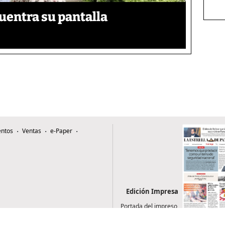
uentra su pantalla​
ntos
Ventas
e-Paper
Edición Impresa
Portada del impreso
del 9 de agosto de
2026
0507, Zona 4