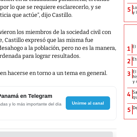
por lo que se requiere esclarecerlo, y se
Lo
5
y 
cia que actúe”, dijo Castillo.
ieron los miembros de la sociedad civil con
te, Castillo expresó que las misma fue
El
esahogo a la población, pero no es la manera,
1
denada para lograr resultados.
Et
2
El
ben hacerse en torno a un tema en general.
3
hi
y 
Sa
4
 Panamá en Telegram
qu
Unirme al canal
adas y lo más importante del día
De
5