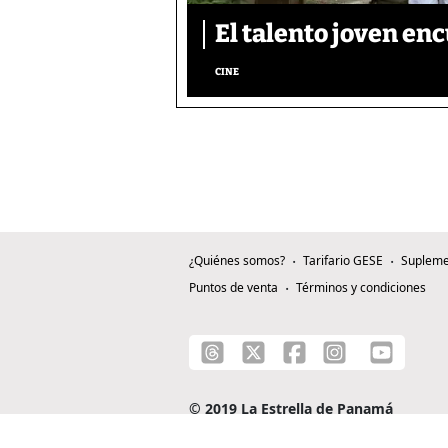
El talento joven enc
CINE
¿Quiénes somos?
Tarifario GESE
Supleme
Puntos de venta
Términos y condiciones
© 2019 La Estrella de Panamá
C/ Alejandro A. Duque G. - Apartado 0815-0