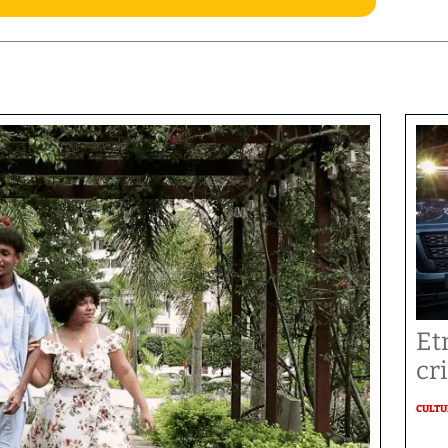
Et
cr
CULT