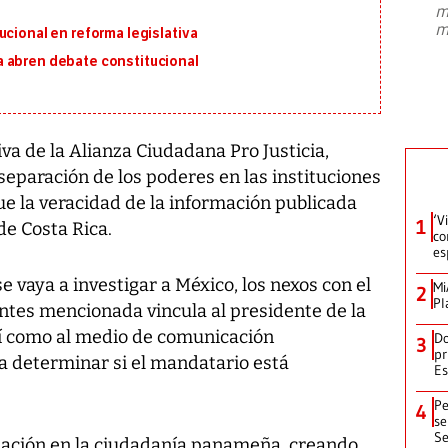
m
presidente de Brasil, Luiz Inácio Lula
m
ucional en reforma legislativa
da Silva, oficializó este domingo su
candidatura
...
 abren debate constitucional
iva de la Alianza Ciudadana Pro Justicia,
separación de los poderes en las instituciones
gue la veracidad de la información publicada
‘V
1
 de Costa Rica.
co
es
se vaya a investigar a México, los nexos con el
Mi
2
Pl
antes mencionada vincula al presidente de la
así como al medio de comunicación
Do
3
pr
ra determinar si el mandatario está
Es
Pe
4
se
Se
pación en la ciudadanía panameña, creando