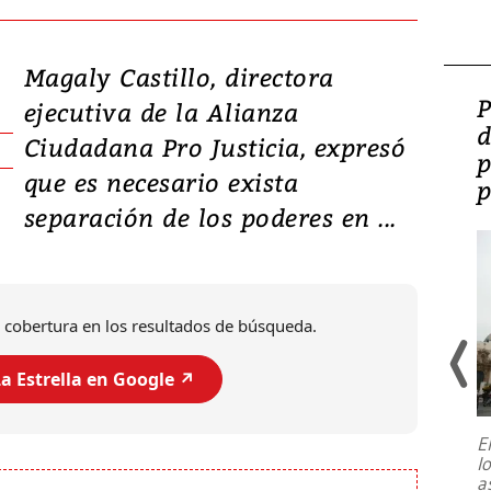
Magaly Castillo, directora
Video: Lula lanza su
P
ejecutiva de la Alianza
candidatura con
d
Ciudadana Pro Justicia, expresó
promesas de inversión
p
que es necesario exista
en defensa, educación y
p
separación de los poderes en ...
tierras raras
 cobertura en los resultados de búsqueda.
a Estrella en Google ↗️
E
l
Entre recuerdos y escuetas
a
referencias hacia sus adversarios, el