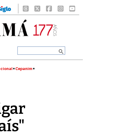
cional
Cepanim
igar
aís"