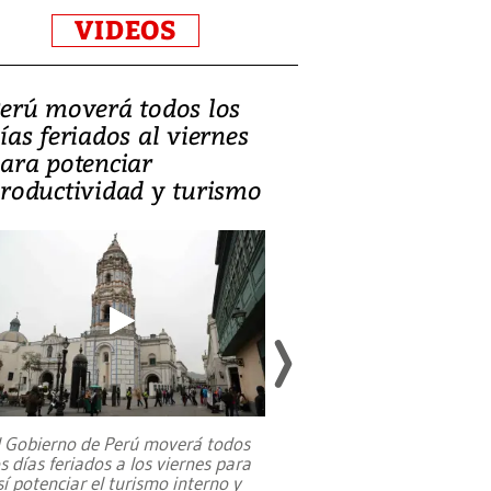
VIDEOS
erú moverá todos los
Video, Catalin
ías feriados al viernes
‘Si la gente el
ara potenciar
criminales, la
roductividad y turismo
sociedades de
suicidarse’
l Gobierno de Perú moverá todos
os días feriados a los viernes para
La exmagistrada co
sí potenciar el turismo interno y
sobre el rol de contr