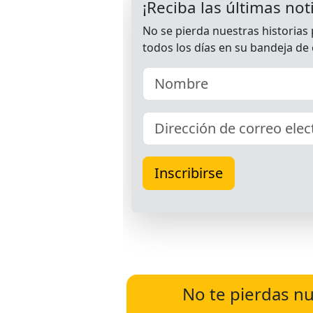
No te pierdas nu