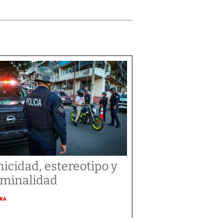
nicidad, estereotipo y
iminalidad
URA