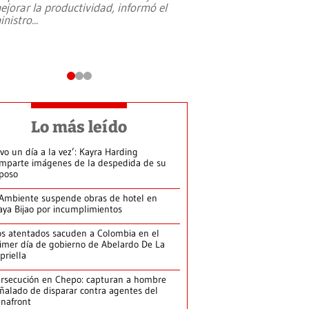
ejorar la productividad, informó el
periodismo, el derech
inistro
...
reformas constitucio
desafíos de nuevas t
Lo más leído
ivo un día a la vez’: Kayra Harding
mparte imágenes de la despedida de su
poso
Ambiente suspende obras de hotel en
aya Bijao por incumplimientos
s atentados sacuden a Colombia en el
imer día de gobierno de Abelardo De La
priella
rsecución en Chepo: capturan a hombre
ñalado de disparar contra agentes del
nafront