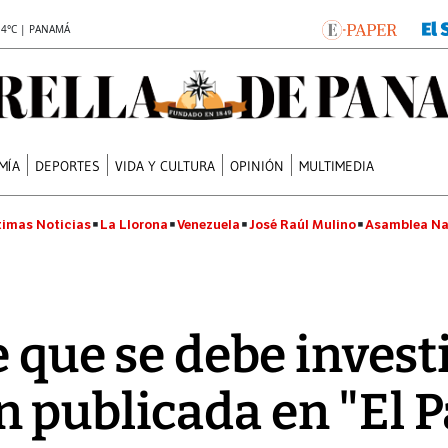
.4°C | PANAMÁ
MÍA
DEPORTES
VIDA Y CULTURA
OPINIÓN
MULTIMEDIA
timas Noticias
La Llorona
Venezuela
José Raúl Mulino
Asamblea Na
e que se debe invest
 publicada en "El P