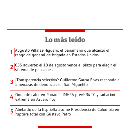
Lo más leído
Augusto Villalaz-Higuero, el panameño que alcanzó el
1
rango de general de brigada en Estados Unidos
CSS advierte: el 18 de agosto vence el plazo para elegir el
2
sistema de pensiones
‘Transparencia selectiva’: Guillermo García Rivas responde a
3
amenazas de denuncias en San Miguelito
Onda de calor en Panamá: IMHPA prevé 34 °C y radiación
4
extrema en Azuero hoy
Abelardo de la Espriella asume Presidencia de Colombia en
5
ruptura total con Gustavo Petro