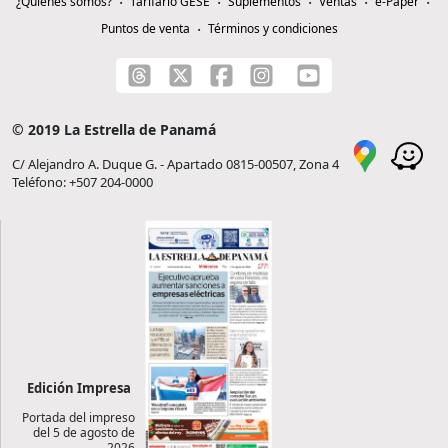
¿Quiénes somos?
Tarifario GESE
Suplementos
Ventas
e-Paper
Puntos de venta
Términos y condiciones
© 2019 La Estrella de Panamá
C/ Alejandro A. Duque G. - Apartado 0815-00507, Zona 4
Teléfono: +507 204-0000
Edición Impresa
Portada del impreso
del 5 de agosto de
2026