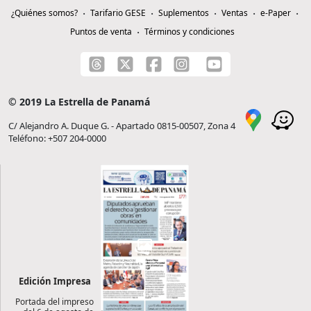
¿Quiénes somos?
Tarifario GESE
Suplementos
Ventas
e-Paper
Puntos de venta
Términos y condiciones
© 2019 La Estrella de Panamá
C/ Alejandro A. Duque G. - Apartado 0815-00507, Zona 4
Teléfono: +507 204-0000
Edición Impresa
Portada del impreso