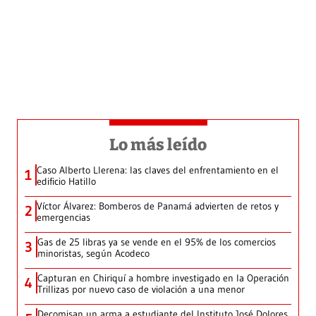
Lo más leído
Caso Alberto Llerena: las claves del enfrentamiento en el
1
edificio Hatillo
Víctor Álvarez: Bomberos de Panamá advierten de retos y
2
emergencias
Gas de 25 libras ya se vende en el 95% de los comercios
3
minoristas, según Acodeco
Capturan en Chiriquí a hombre investigado en la Operación
4
Trillizas por nuevo caso de violación a una menor
Decomisan un arma a estudiante del Instituto José Dolores