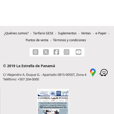
¿Quiénes somos?
Tarifario GESE
Suplementos
Ventas
e-Paper
Puntos de venta
Términos y condiciones
© 2019 La Estrella de Panamá
C/ Alejandro A. Duque G. - Apartado 0815-00507, Zona 4
Teléfono: +507 204-0000