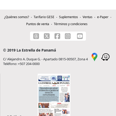
¿Quiénes somos?
Tarifario GESE
Suplementos
Ventas
e-Paper
Puntos de venta
Términos y condiciones
© 2019 La Estrella de Panamá
C/ Alejandro A. Duque G. - Apartado 0815-00507, Zona 4
Teléfono: +507 204-0000