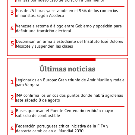
Trillizas por nuevo caso de violación a una menor
Gas de 25 libras ya se vende en el 95% de los comercios
3
minoristas, según Acodeco
Venezuela retoma diálogo entre Gobierno y oposición para
4
definir una transición electoral
Decomisan un arma a estudiante del Instituto José Dolores
5
Moscote y suspenden las clases
Últimas noticias
Legionarios en Europa: Gran triunfo de Amir Murillo y rodaje
1
para Vergara
IMA confirma los únicos dos puntos donde habrá agroferias
2
este sábado 8 de agosto
Buses que usan el Puente Centenario recibirán mayor
3
subsidio de combustible
Federación portuguesa critica iniciativa de la FIFA y
4
descarta cambios en el Mundial 2030