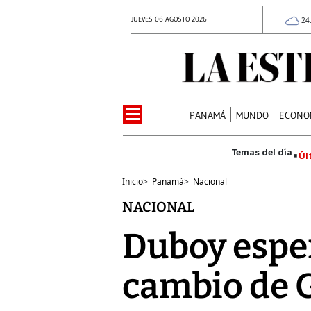
JUEVES 06 AGOSTO 2026
24
PANAMÁ
MUNDO
ECONO
Úl
Inicio
>
Panamá
>
Nacional
NACIONAL
Duboy esper
cambio de 