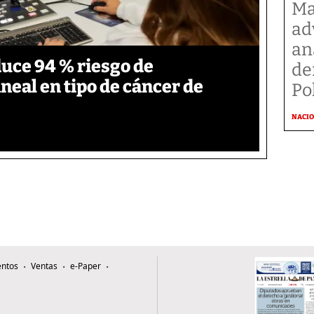
Ma
ad
an
duce 94 % riesgo de
de
neal en tipo de cáncer de
Po
NACI
ntos
Ventas
e-Paper