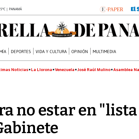
.5°C | PANAMÁ
MÍA
DEPORTES
VIDA Y CULTURA
OPINIÓN
MULTIMEDIA
timas Noticias
La Llorona
Venezuela
José Raúl Mulino
Asamblea Na
a no estar en "lista
Gabinete