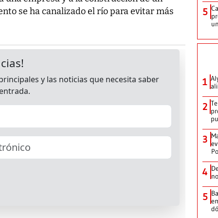
Ca
to se ha canalizado el río para evitar más
5
pr
un
Al
1
al
Te
2
pr
p
Ma
3
ev
Po
De
4
no
Ba
5
em
dó