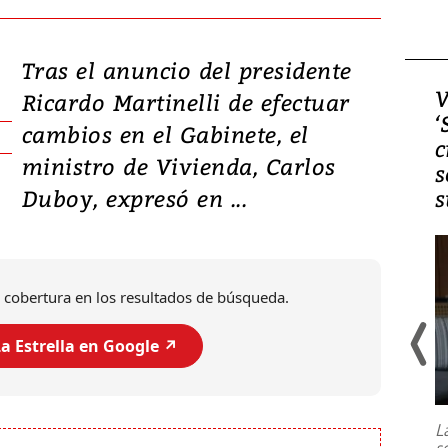
Tras el anuncio del presidente
Video, Japón: Terremoto
V
Ricardo Martinelli de efectuar
deja heridos y graves
‘
cambios en el Gabinete, el
daños en Kumamoto
c
ministro de Vivienda, Carlos
s
Duboy, expresó en ...
s
 cobertura en los resultados de búsqueda.
a Estrella en Google ↗️
Un fuerte terremoto de magnitud
7,1 se registró este martes 28 de
julio en la prefectura de Kumamoto,
L
al sur de Japón, provocando una
s