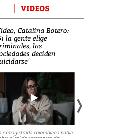
VIDEOS
ideo, Catalina Botero:
Video: Lula la
Si la gente elige
candidatura 
riminales, las
promesas de i
ociedades deciden
en defensa, ed
uicidarse’
tierras raras
a exmagistrada colombiana habla
Entre recuerdos y es
obre el rol de contrapeso del
referencias hacia sus