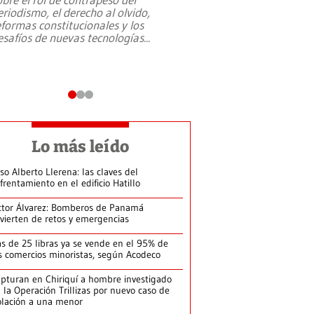
eriodismo, el derecho al olvido,
presidente de Brasil,
eformas constitucionales y los
da Silva, oficializó 
esafíos de nuevas tecnologías
...
candidatura
...
Lo más leído
so Alberto Llerena: las claves del
frentamiento en el edificio Hatillo
ctor Álvarez: Bomberos de Panamá
vierten de retos y emergencias
s de 25 libras ya se vende en el 95% de
s comercios minoristas, según Acodeco
pturan en Chiriquí a hombre investigado
 la Operación Trillizas por nuevo caso de
olación a una menor