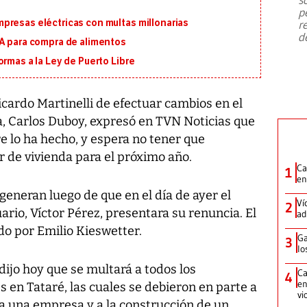
emergencia de gran
...
p
presas eléctricas con multas millonarias
r
d
MA para compra de alimentos
ormas a la Ley de Puerto Libre
icardo Martinelli de efectuar cambios en el
a, Carlos Duboy, expresó en TVN Noticias que
e lo ha hecho, y espera no tener que
 de vivienda para el próximo año.
Ca
1
en
generan luego de que en el día de ayer el
Ví
2
rio, Víctor Pérez, presentara su renuncia. El
ad
do por Emilio Kieswetter.
Ga
3
lo
dijo hoy que se multará a todos los
Ca
4
en
 en Tataré, las cuales se debieron en parte a
vi
za una empresa y a la construcción de un