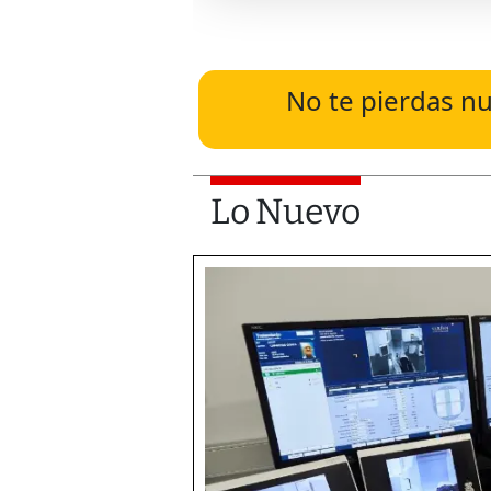
No te pierdas nu
Lo Nuevo