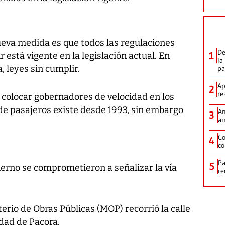
ueva medida es que todos las regulaciones
De
1
 está vigente en la legislación actual. En
la
, leyes sin cumplir.
p
Ap
2
re
 colocar gobernadores de velocidad en los
de pasajeros existe desde 1993, sin embargo
Am
3
am
Co
4
co
Pa
5
ierno se comprometieron a señalizar la vía
re
erio de Obras Públicas (MOP) recorrió la calle
dad de Pacora.