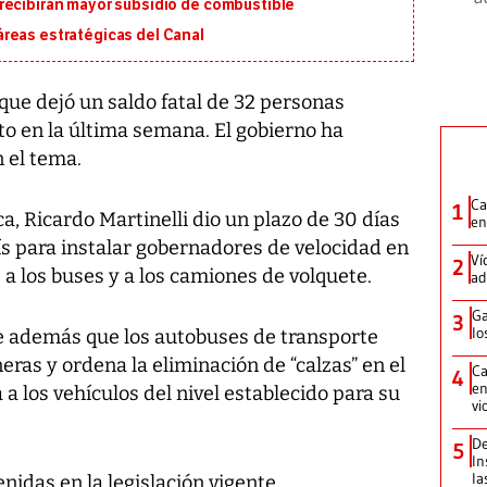
recibirán mayor subsidio de combustible
reas estratégicas del Canal
e dejó un saldo fatal de 32 personas
to en la última semana. El gobierno ha
 el tema.
Ca
1
a, Ricardo Martinelli dio un plazo de 30 días
en
aís para instalar gobernadores de velocidad en
Ví
2
 a los buses y a los camiones de volquete.
ad
Ga
3
lo
e además que los autobuses de transporte
eras y ordena la eliminación de “calzas” en el
Ca
4
en
a los vehículos del nivel establecido para su
vi
De
5
In
la
nidas en la legislación vigente.