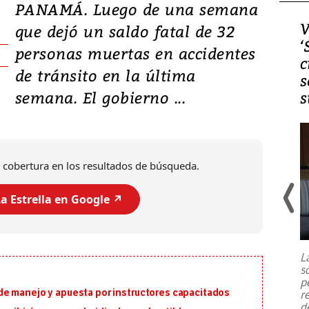
PANAMÁ. Luego de una semana
Video, Japón: Terremoto
V
que dejó un saldo fatal de 32
deja heridos y graves
‘
personas muertas en accidentes
daños en Kumamoto
c
de tránsito en la última
s
semana. El gobierno ...
s
 cobertura en los resultados de búsqueda.
a Estrella en Google ↗️
Un fuerte terremoto de magnitud
7,1 se registró este martes 28 de
julio en la prefectura de Kumamoto,
L
al sur de Japón, provocando una
s
emergencia de gran
...
p
e manejo y apuesta por instructores capacitados
r
d