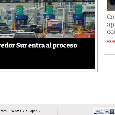
Co
ap
co
POLÍT
edor Sur entra al proceso
ntos
Ventas
e-Paper