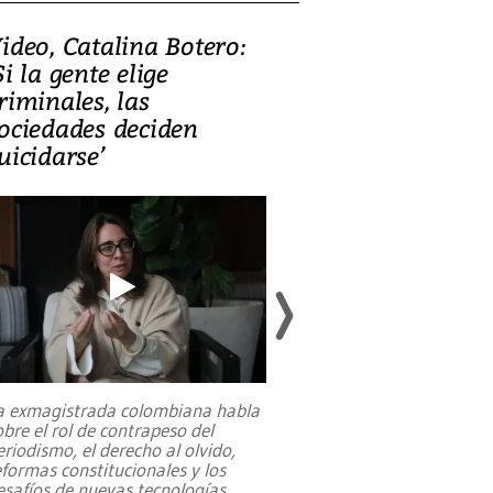
ideo, Catalina Botero:
Video: Lula la
Si la gente elige
candidatura 
riminales, las
promesas de i
ociedades deciden
en defensa, ed
uicidarse’
tierras raras
a exmagistrada colombiana habla
Entre recuerdos y es
obre el rol de contrapeso del
referencias hacia sus
eriodismo, el derecho al olvido,
presidente de Brasil,
eformas constitucionales y los
da Silva, oficializó 
esafíos de nuevas tecnologías
...
candidatura
...