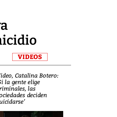
va
micidio
VIDEOS
ideo, Catalina Botero:
Video: Lula la
Si la gente elige
candidatura 
riminales, las
promesas de i
ociedades deciden
en defensa, ed
uicidarse’
tierras raras