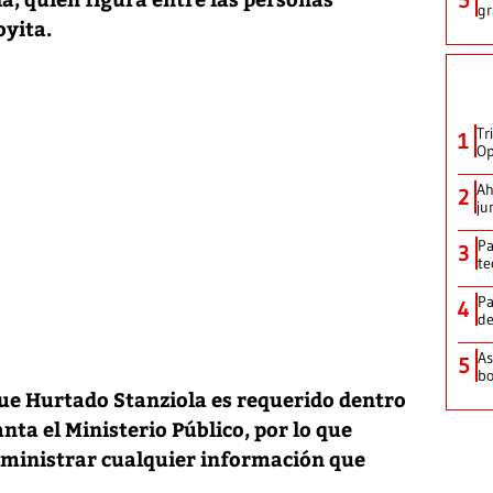
gr
oyita.
Tr
1
Op
Ah
2
ju
Pa
3
te
Pa
4
de
As
5
bo
ue Hurtado Stanziola es requerido dentro
nta el Ministerio Público, por lo que
uministrar cualquier información que