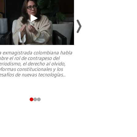
a exmagistrada colombiana habla
Entre recuerdos y es
obre el rol de contrapeso del
referencias hacia sus
eriodismo, el derecho al olvido,
presidente de Brasil,
eformas constitucionales y los
da Silva, oficializó 
esafíos de nuevas tecnologías
...
candidatura
...