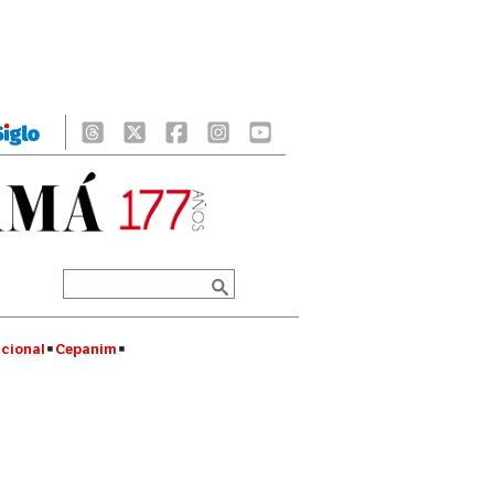
cional
Cepanim