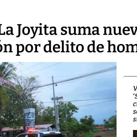
La Joyita suma nue
ón por delito de ho
Video, Japón: Terremoto
V
deja heridos y graves
‘
daños en Kumamoto
c
s
s