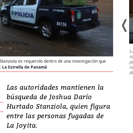
Un fuerte terremoto de magnitud
7,1 se registró este martes 28 de
julio en la prefectura de Kumamoto,
L
al sur de Japón, provocando una
s
emergencia de gran
...
tanziola es requerido dentro de una investigación que
p
r
| La Estrella de Panamá
d
Las autoridades mantienen la
búsqueda de Joshua Darío
Hurtado Stanziola, quien figura
entre las personas fugadas de
La Joyita.