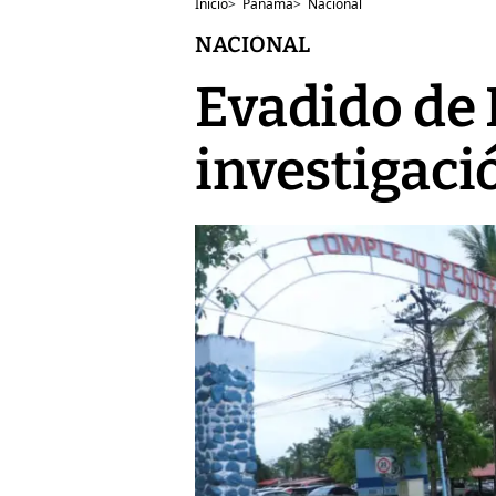
Inicio
>
Panamá
>
Nacional
NACIONAL
Evadido de 
investigaci