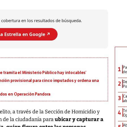
 cobertura en los resultados de búsqueda.
a Estrella en Google ↗️
Pa
1
de
 tramita el Ministerio Público hay intocables’
nción provisional para cinco imputados y ordena una
De
2
Po
ados en Operación Pandora
Ca
3
ab
Tr
lito, a través de la Sección de Homicidio y
4
Op
ubicar y capturar a
ón de la ciudadanía para
Ab
a, quien figura entre las personas
5