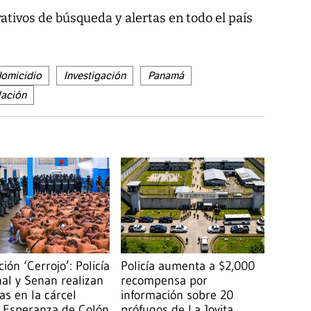
tivos de búsqueda y alertas en todo el país
omicidio
Investigación
Panamá
Nación
ión ‘Cerrojo’: Policía
Policía aumenta a $2,000
al y Senan realizan
recompensa por
as en la cárcel
información sobre 20
 Esperanza de Colón
prófugos de La Joyita