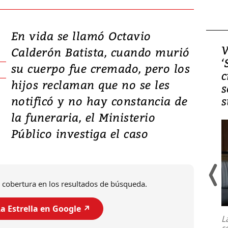
En vida se llamó Octavio
Video, Japón: Terremoto
V
Calderón Batista, cuando murió
deja heridos y graves
‘
su cuerpo fue cremado, pero los
daños en Kumamoto
c
hijos reclaman que no se les
s
notificó y no hay constancia de
s
la funeraria, el Ministerio
Público investiga el caso
 cobertura en los resultados de búsqueda.
Un fuerte terremoto de magnitud
7,1 se registró este martes 28 de
a Estrella en Google ↗️
julio en la prefectura de Kumamoto,
L
al sur de Japón, provocando una
s