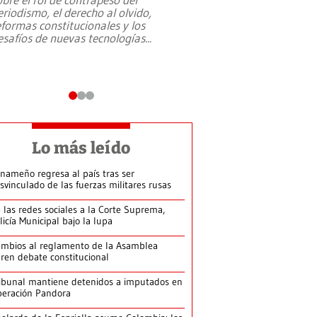
eriodismo, el derecho al olvido,
presidente de Brasil,
eformas constitucionales y los
da Silva, oficializó 
esafíos de nuevas tecnologías
...
candidatura
...
Lo más leído
nameño regresa al país tras ser
svinculado de las fuerzas militares rusas
 las redes sociales a la Corte Suprema,
licía Municipal bajo la lupa
mbios al reglamento de la Asamblea
ren debate constitucional
ibunal mantiene detenidos a imputados en
eración Pandora