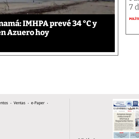
7 
POLÍT
anamá: IMHPA prevé 34 °C y
en Azuero hoy
ntos
Ventas
e-Paper