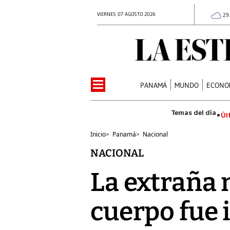
VIERNES 07 AGOSTO 2026
29
PANAMÁ
MUNDO
ECONO
Úl
Inicio
>
Panamá
>
Nacional
NACIONAL
La extraña 
cuerpo fue 