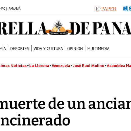
.4°C | PANAMÁ
MÍA
DEPORTES
VIDA Y CULTURA
OPINIÓN
MULTIMEDIA
timas Noticias
La Llorona
Venezuela
José Raúl Mulino
Asamblea Na
muerte de un ancia
incinerado