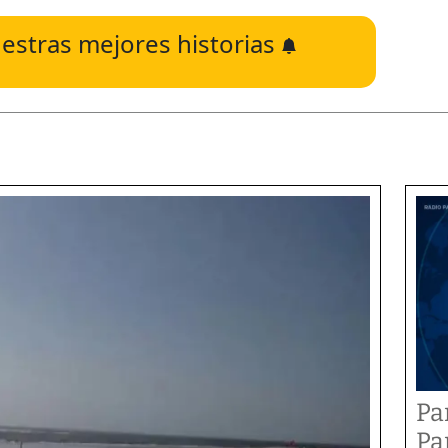
estras mejores historias
Pa
Pa