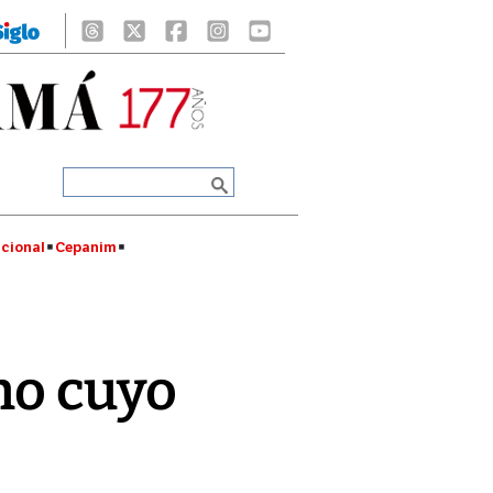
cional
Cepanim
no cuyo