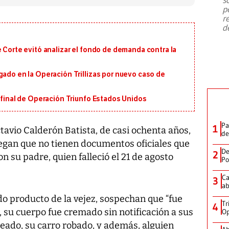
emergencia de gran
...
p
r
d
e Corte evitó analizar el fondo de demanda contra la
gado en la Operación Trillizas por nuevo caso de
n final de Operación Triunfo Estados Unidos
Pa
1
avio Calderón Batista, de casi ochenta años,
de
legan que no tienen documentos oficiales que
De
2
n su padre, quien falleció el 21 de agosto
Po
Ca
3
ab
o producto de la vejez, sospechan que “fue
Tr
4
, su cuerpo fue cremado sin notificación a sus
Op
eado, su carro robado, y además, alguien