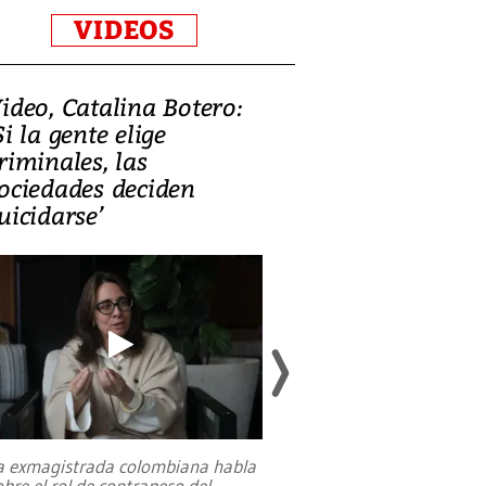
VIDEOS
ideo, Catalina Botero:
Video: Lula la
Si la gente elige
candidatura 
riminales, las
promesas de i
ociedades deciden
en defensa, ed
uicidarse’
tierras raras
a exmagistrada colombiana habla
Entre recuerdos y es
obre el rol de contrapeso del
referencias hacia sus