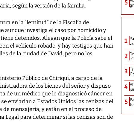
Ab
5
ria, según la versión de la familia.
gr
tra en la “lentitud” de la Fiscalía de
ue aunque investiga el caso por homicidio y
 tiene detenidos. Alegan que la Policía sabe el
Pa
1
vi
en el vehículo robado, y hay testigos que han
lles de la ciudad de David, pero no los
On
2
°C
Tr
3
Op
isterio Público de Chiriquí, a cargo de la
Ah
inistradora de los bienes del señor y dispuso
4
ju
ta de un médico que le diagnosticó cáncer en
Pa
 se enviarían a Estados Unidos las cenizas del
5
te
 de mensajería, y están en el proceso de
a Legal para determinar si las cenizas son de