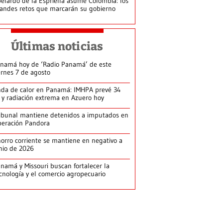
elardo de la Espriella asume Colombia: los
andes retos que marcarán su gobierno
Últimas noticias
namá hoy de ‘Radio Panamá’ de este
ernes 7 de agosto
da de calor en Panamá: IMHPA prevé 34
 y radiación extrema en Azuero hoy
ibunal mantiene detenidos a imputados en
eración Pandora
orro corriente se mantiene en negativo a
nio de 2026
namá y Missouri buscan fortalecer la
cnología y el comercio agropecuario