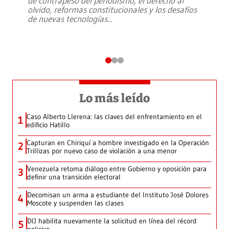
de contrapeso del periodismo, el derecho al
olvido, reformas constitucionales y los desafíos
de nuevas tecnologías
...
Lo más leído
Caso Alberto Llerena: las claves del enfrentamiento en el
1
edificio Hatillo
Capturan en Chiriquí a hombre investigado en la Operación
2
Trillizas por nuevo caso de violación a una menor
Venezuela retoma diálogo entre Gobierno y oposición para
3
definir una transición electoral
Decomisan un arma a estudiante del Instituto José Dolores
4
Moscote y suspenden las clases
DIJ habilita nuevamente la solicitud en línea del récord
5