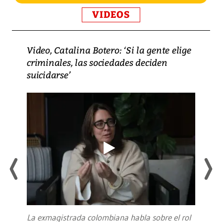
VIDEOS
Video, Catalina Botero: ‘Si la gente elige
criminales, las sociedades deciden
suicidarse’
La exmagistrada colombiana habla sobre el rol