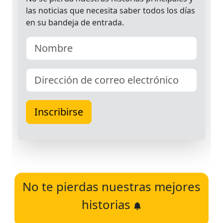
No te pierdas nuestras mejores
historias