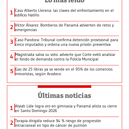
Lo más leído
Caso Alberto Llerena: las claves del enfrentamiento en el
1
edificio Hatillo
Víctor Álvarez: Bomberos de Panamá advierten de retos y
2
emergencias
Caso Pandora: Tribunal confirma detención provisional para
3
cinco imputados y ordena una nueva prisión preventiva
Magistrada salva su voto: advierte que Corte evitó analizar
4
el fondo de demanda contra la Policía Municipal
Gas de 25 libras ya se vende en el 95% de los comercios
5
minoristas, según Acodeco
Últimas noticias
Alyiah Lide logra oro en gimnasia y Panamá alista su cierre
1
en Santo Domingo 2026
Terapia dirigida reduce 94 % riesgo de progresión
2
intracraneal en tipo de cáncer de pulmón