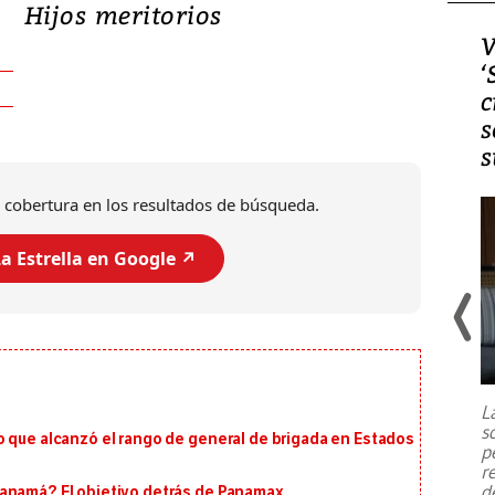
Hijos meritorios
Video, Japón: Terremoto
V
deja heridos y graves
‘
daños en Kumamoto
c
s
s
 cobertura en los resultados de búsqueda.
a Estrella en Google ↗️
Un fuerte terremoto de magnitud
7,1 se registró este martes 28 de
julio en la prefectura de Kumamoto,
L
al sur de Japón, provocando una
s
emergencia de gran
...
o que alcanzó el rango de general de brigada en Estados
p
r
d
Panamá? El objetivo detrás de Panamax