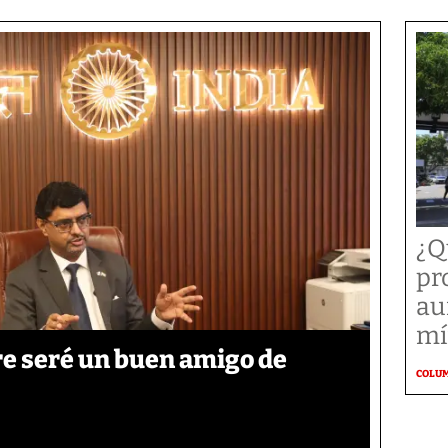
¿Q
pr
au
mí
re seré un buen amigo de
COLU