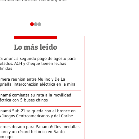
Lo más leído
S anuncia segundo pago de agosto para
bilados: ACH y cheque tienen fechas
finidas
imera reunión entre Mulino y De La
priella: interconexión eléctrica en la mira
namá comienza su ruta a la movilidad
éctrica con 5 buses chinos
namá Sub-21 se queda con el bronce en
s Juegos Centroamericanos y del Caribe
iernes dorado para Panamá!: Dos medallas
 oro y un récord histórico en Santo
omingo