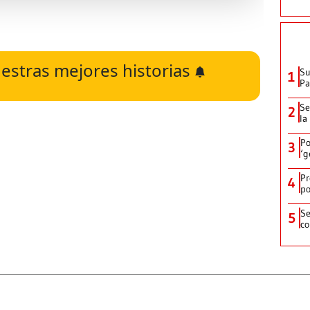
estras mejores historias
Su
1
P
Se
2
la
Po
3
‘g
Pr
4
po
Se
5
co