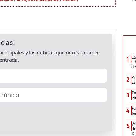
CS
1
ju
de
Pr
2
Es
Pa
3
el
Pa
4
lo
¡V
5
de
D