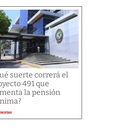
ué suerte correrá el
oyecto 491 que
menta la pensión
nima?
MNISTAS