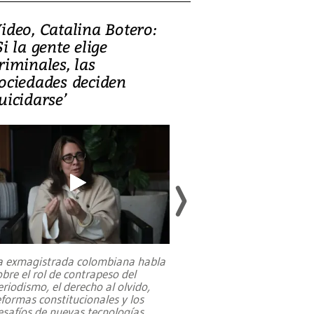
ideo, Catalina Botero:
Video: Lula la
Si la gente elige
candidatura 
riminales, las
promesas de i
ociedades deciden
en defensa, ed
uicidarse’
tierras raras
a exmagistrada colombiana habla
Entre recuerdos y es
obre el rol de contrapeso del
referencias hacia sus
eriodismo, el derecho al olvido,
presidente de Brasil,
eformas constitucionales y los
da Silva, oficializó 
esafíos de nuevas tecnologías
...
candidatura
...