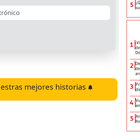
¿Q
5
su
¡V
1
de
D
De
2
de
ar
estras mejores historias
Pr
3
di
Vu
4
an
An
5
fi