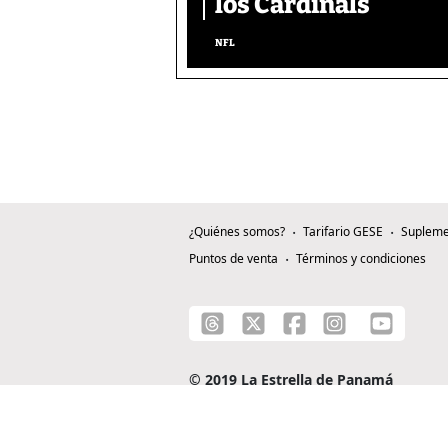
los Cardinals
NFL
¿Quiénes somos?
Tarifario GESE
Supleme
Puntos de venta
Términos y condiciones
© 2019 La Estrella de Panamá
C/ Alejandro A. Duque G. - Apartado 0815-0
Teléfono: +507 204-0000