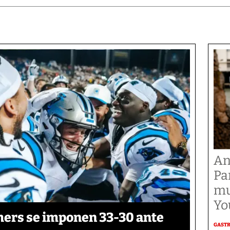
An
Pa
mu
Yo
thers se imponen 33-30 ante
GAST