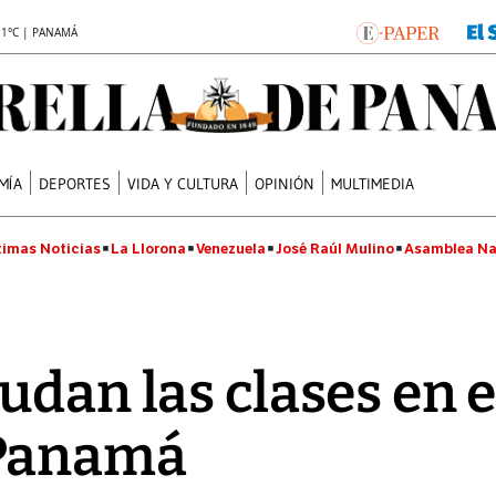
.1°C | PANAMÁ
MÍA
DEPORTES
VIDA Y CULTURA
OPINIÓN
MULTIMEDIA
timas Noticias
La Llorona
Venezuela
José Raúl Mulino
Asamblea Na
dan las clases en e
 Panamá