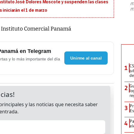
nstituto José Dolores Moscote y suspenden las clases
m
presidente de Brasil, Luiz Inácio Lula
m
da Silva, oficializó este domingo su
 iniciarán el 1 de marzo
candidatura
...
l Instituto Comercial Panamá
 Panamá en Telegram
Unirme al canal
rtas y lo más importante del día
CS
1
ju
de
Gu
2
lo
re
Pr
3
Es
Pa
4
el