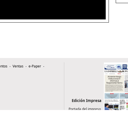
ntos
Ventas
e-Paper
Edición Impresa
Portada del impreso
del 7 de agosto de
2026
0507, Zona 4