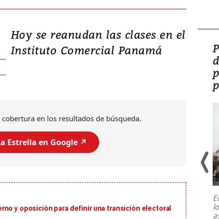
Hoy se reanudan las clases en el
Video: Lula lanza su
P
Instituto Comercial Panamá
candidatura con
d
promesas de inversión
p
en defensa, educación y
p
tierras raras
 cobertura en los resultados de búsqueda.
a Estrella en Google ↗️
E
l
no y oposición para definir una transición electoral
Entre recuerdos y escuetas
a
referencias hacia sus adversarios, el