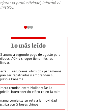
ejorar la productividad, informó el
periodismo, el derech
inistro
...
reformas constitucio
desafíos de nuevas t
Lo más leído
S anuncia segundo pago de agosto para
bilados: ACH y cheque tienen fechas
finidas
erra Rusia-Ucrania: otros dos panameños
gran ser repatriados y emprenden su
greso a Panamá
imera reunión entre Mulino y De La
priella: interconexión eléctrica en la mira
namá comienza su ruta a la movilidad
éctrica con 5 buses chinos