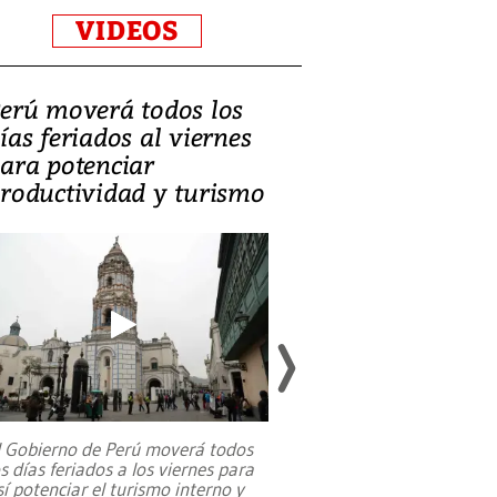
VIDEOS
erú moverá todos los
Video, Catalin
ías feriados al viernes
‘Si la gente el
ara potenciar
criminales, la
roductividad y turismo
sociedades de
suicidarse’
l Gobierno de Perú moverá todos
os días feriados a los viernes para
La exmagistrada co
sí potenciar el turismo interno y
sobre el rol de contr