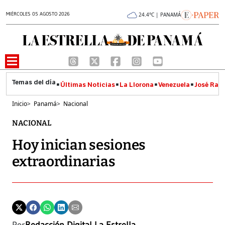
MIÉRCOLES 05 AGOSTO 2026
24.4°C | PANAMÁ
Últimas Noticias
La Llorona
Venezuela
José Raúl
Inicio
>
Panamá
>
Nacional
NACIONAL
Hoy inician sesiones
extraordinarias