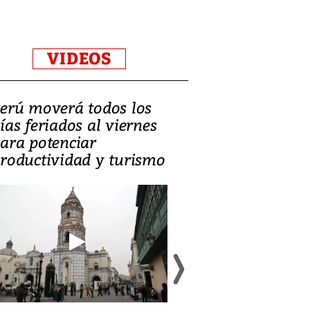
VIDEOS
erú moverá todos los
Video, Catalin
ías feriados al viernes
‘Si la gente el
ara potenciar
criminales, la
roductividad y turismo
sociedades de
suicidarse’