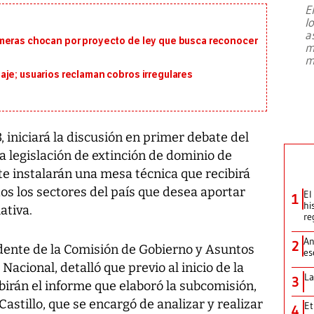
E
l
Entre recuerdos y escuetas
a
referencias hacia sus adversarios, el
meras chocan por proyecto de ley que busca reconocer
m
presidente de Brasil, Luiz Inácio Lula
m
da Silva, oficializó este domingo su
je; usuarios reclaman cobros irregulares
candidatura
...
 iniciará la discusión en primer debate del
a legislación de extinción de dominio de
te instalarán una mesa técnica que recibirá
os los sectores del país que desea aportar
El
1
hi
ativa.
re
An
2
idente de la Comisión de Gobierno y Asuntos
es
acional, detalló que previo al inicio de la
La
3
birán el informe que elaboró la subcomisión,
Castillo, que se encargó de analizar y realizar
Et
4