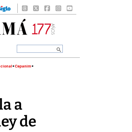
cional
Cepanim
la a
ley de