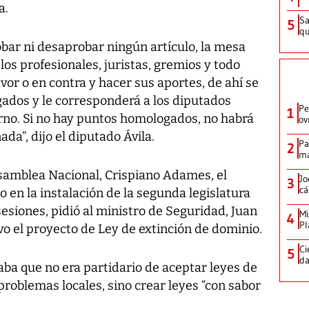
a.
Sa
5
qu
bar ni desaprobar ningún artículo, la mesa
los profesionales, juristas, gremios y todo
vor o en contra y hacer sus aportes, de ahí se
ados y le corresponderá a los diputados
Pe
1
rno. Si no hay puntos homologados, no habrá
ov
da”, dijo el diputado Ávila.
Pa
2
ma
Asamblea Nacional, Crispiano Adames, el
Jo
3
cá
o en la instalación de la segunda legislatura
sesiones, pidió al ministro de Seguridad, Juan
Mi
4
Pl
ivo el proyecto de Ley de extinción de dominio.
Ci
5
da
a que no era partidario de aceptar leyes de
problemas locales, sino crear leyes “con sabor