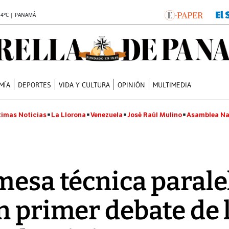
.4°C | PANAMÁ
MÍA
DEPORTES
VIDA Y CULTURA
OPINIÓN
MULTIMEDIA
timas Noticias
La Llorona
Venezuela
José Raúl Mulino
Asamblea Na
mesa técnica parale
en primer debate de 