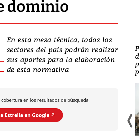
de dominio
En esta mesa técnica, todos los
Video: Lula lanza su
P
sectores del país podrán realizar
candidatura con
d
sus aportes para la elaboración
promesas de inversión
p
de esta normativa
en defensa, educación y
p
tierras raras
 cobertura en los resultados de búsqueda.
a Estrella en Google ↗️