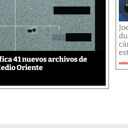
Jo
du
cá
es
ica 41 nuevos archivos de
AMÉR
Medio Oriente