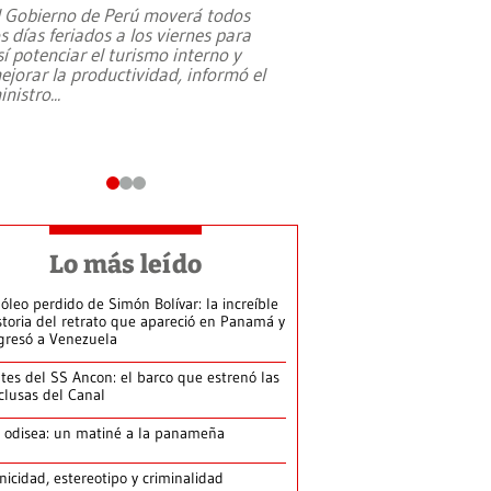
l Gobierno de Perú moverá todos
os días feriados a los viernes para
La exmagistrada co
sí potenciar el turismo interno y
sobre el rol de contr
ejorar la productividad, informó el
periodismo, el derech
inistro
...
reformas constitucio
desafíos de nuevas t
Lo más leído
 óleo perdido de Simón Bolívar: la increíble
storia del retrato que apareció en Panamá y
gresó a Venezuela
tes del SS Ancon: el barco que estrenó las
clusas del Canal
 odisea: un matiné a la panameña
nicidad, estereotipo y criminalidad