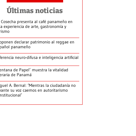
Últimas noticias
 Cosecha presenta al café panameño en
a experiencia de arte, gastronomía y
rismo
oponen declarar patrimonio al reggae en
pañol panameño
ferencia neuro-difusa e inteligencia artificial
entana de Papel’ muestra la vitalidad
teraria de Panamá
guel A. Bernal: ‘Mientras la ciudadanía no
vante su voz caemos en autoritarismo
nstitucional’