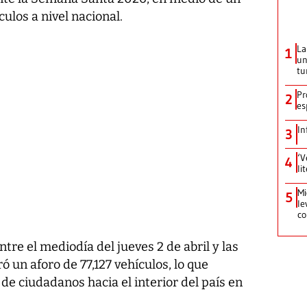
ulos a nivel nacional.
La
1
un
tu
Pr
2
es
In
3
‘V
4
li
Mi
5
le
co
ntre el mediodía del jueves 2 de abril y las
ró un aforo de 77,127 vehículos, lo que
de ciudadanos hacia el interior del país en