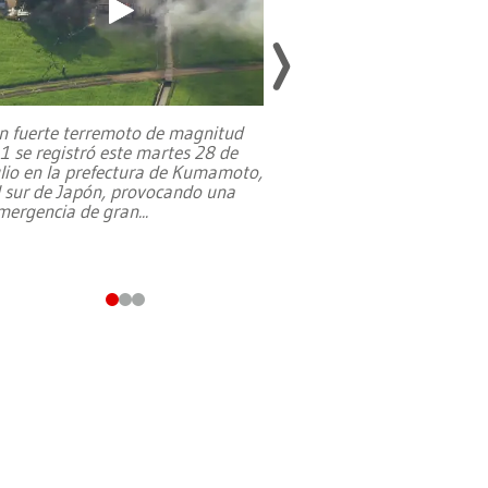
n fuerte terremoto de magnitud
,1 se registró este martes 28 de
Estados Unidos ha a
ulio en la prefectura de Kumamoto,
un dólar y durante 9
l sur de Japón, provocando una
el terreno para su 
mergencia de gran
...
en Jerusalén Oeste, 
perteneció hasta
...