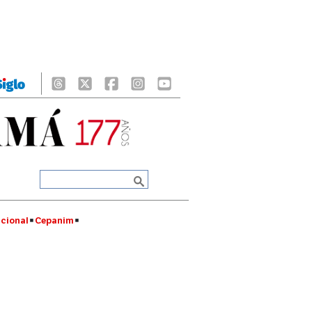
cional
Cepanim