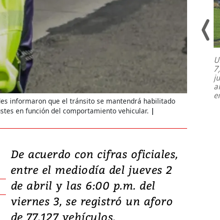
U
7
El director de la Lotería Nacional de
j
Beneficencia habla de la lotería
a
clandestina, auditorías internas y su
e
plan para modernizar la institución
des informaron que el tránsito se mantendrá habilitado
ajustes en función del comportamiento vehicular.
De acuerdo con cifras oficiales,
entre el mediodía del jueves 2
de abril y las 6:00 p.m. del
viernes 3, se registró un aforo
de 77,127 vehículos.