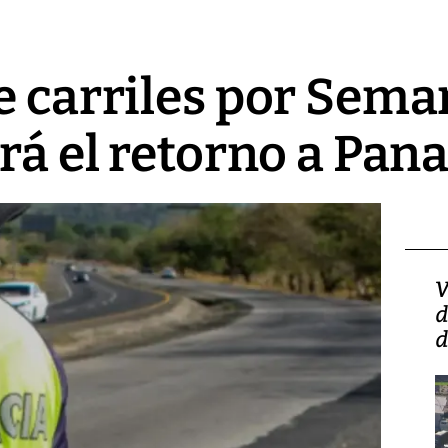
e carriles por Sem
erá el retorno a Pa
Isidro Carbonell,
V
director de la Lotería:
d
‘Vamos a ser más
d
transparentes, tengan fe