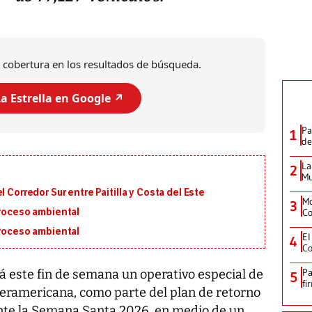
 cobertura en los resultados de búsqueda.
a Estrella en Google ↗️
Pa
1
de
La
2
Mu
 Corredor Sur entre Paitilla y Costa del Este
Mo
3
Co
proceso ambiental
proceso ambiental
El
4
Co
Pa
á este fin de semana un operativo especial de
5
fi
Interamericana, como parte del plan de retorno
nte la Semana Santa 2026, en medio de un