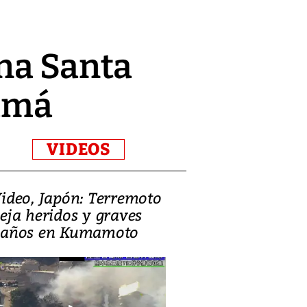
ana Santa
namá
VIDEOS
ideo, Japón: Terremoto
Israel regala 
eja heridos y graves
nueva embaja
años en Kumamoto
Jerusalén sob
familias pales