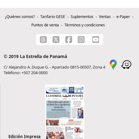
¿Quiénes somos?
Tarifario GESE
Suplementos
Ventas
e-Paper
Puntos de venta
Términos y condiciones
© 2019 La Estrella de Panamá
C/ Alejandro A. Duque G. - Apartado 0815-00507, Zona 4
Teléfono: +507 204-0000
Edición Impresa