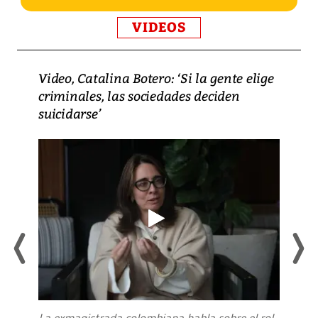
VIDEOS
Video, Catalina Botero: ‘Si la gente elige
criminales, las sociedades deciden
suicidarse’
La exmagistrada colombiana habla sobre el rol