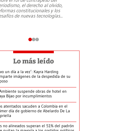
eriodismo, el derecho al olvido,
presidente de Brasil,
eformas constitucionales y los
da Silva, oficializó 
esafíos de nuevas tecnologías
...
candidatura
...
Lo más leído
ivo un día a la vez’: Kayra Harding
mparte imágenes de la despedida de su
poso
Ambiente suspende obras de hotel en
aya Bijao por incumplimientos
s atentados sacuden a Colombia en el
imer día de gobierno de Abelardo De La
priella
s no alineados superan el 51% del padrón
le quitan la mayoría a los partidos políticos