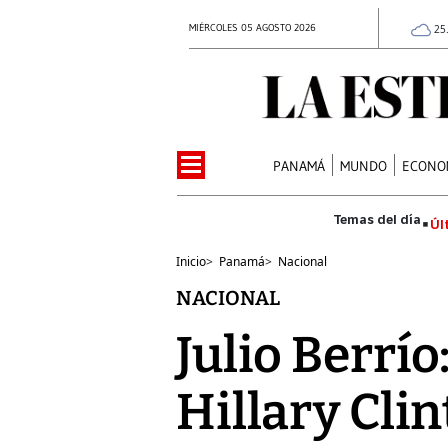
MIÉRCOLES 05 AGOSTO 2026
25
PANAMÁ
MUNDO
ECONO
Úl
Inicio
>
Panamá
>
Nacional
NACIONAL
Julio Berrí
Hillary Clin