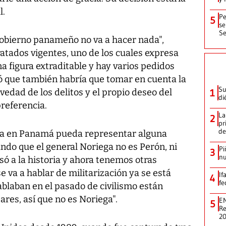
l.
Pe
5
se
Se
Gobierno panameño no va a hacer nada",
atados vigentes, uno de los cuales expresa
 figura extraditable y hay varios pedidos
ó que también habría que tomar en cuenta la
Su
avedad de los delitos y el propio deseo del
1
di
preferencia.
La
2
pr
de
ga en Panamá pueda representar alguna
ando que el general Noriega no es Perón, ni
Pi
3
nu
ó a la historia y ahora tenemos otras
se va a hablar de militarización ya se está
If
4
fe
blaban en el pasado de civilismo están
ares, así que no es Noriega".
EN
5
Re
2