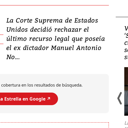
La Corte Suprema de Estados
Video, Japón: Terremoto
V
Unidos decidió rechazar el
deja heridos y graves
‘
último recurso legal que poseía
daños en Kumamoto
c
el ex dictador Manuel Antonio
s
No...
s
 cobertura en los resultados de búsqueda.
a Estrella en Google ↗️
Un fuerte terremoto de magnitud
7,1 se registró este martes 28 de
julio en la prefectura de Kumamoto,
L
al sur de Japón, provocando una
s