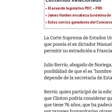
El acuerdo legislativo PDC – PRD
James Harden encabeza la nómina de f
Estos son los ganadores del Concurso
La Corte Suprema de Estados Uni
que poseía el ex dictador Manue
permitir su extradición a Franc
Julio Berrío, abogado de Noriega
posibilidad de que el ex “hombre
depende de la secretaria de Estad
Berrío, quien participó de la ed
que Clinton podría considerar q
que tiene 76 años, que ha padec
por razones humanitarias otorgar