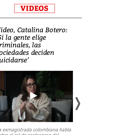
VIDEOS
ideo, Catalina Botero:
Video: Lula la
Si la gente elige
candidatura 
riminales, las
promesas de i
ociedades deciden
en defensa, ed
uicidarse’
tierras raras
a exmagistrada colombiana habla
Entre recuerdos y es
obre el rol de contrapeso del
referencias hacia sus