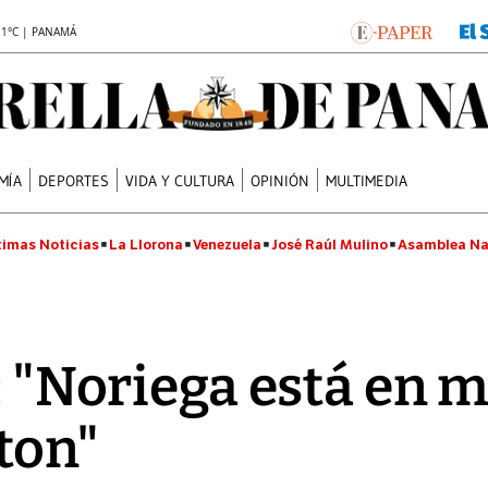
.1°C | PANAMÁ
MÍA
DEPORTES
VIDA Y CULTURA
OPINIÓN
MULTIMEDIA
timas Noticias
La Llorona
Venezuela
José Raúl Mulino
Asamblea Na
o: "Noriega está en 
ton"