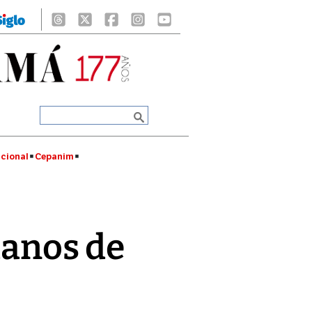
cional
Cepanim
manos de