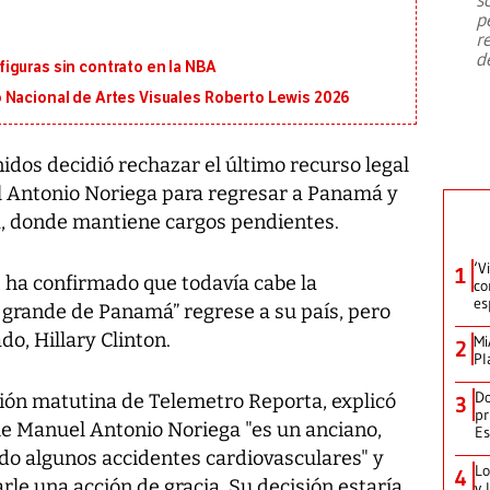
emergencia de gran
...
p
r
d
iguras sin contrato en la NBA
 Nacional de Artes Visuales Roberto Lewis 2026
dos decidió rechazar el último recurso legal
l Antonio Noriega para regresar a Panamá y
ia, donde mantiene cargos pendientes.
‘V
1
, ha confirmado que todavía cabe la
co
es
 grande de Panamá” regrese a su país, pero
o, Hillary Clinton.
Mi
2
Pl
Do
ición matutina de Telemetro Reporta, explicó
3
pr
ue Manuel Antonio Noriega "es un anciano,
Es
ido algunos accidentes cardiovasculares" y
Lo
4
le una acción de gracia. Su decisión estaría
y 