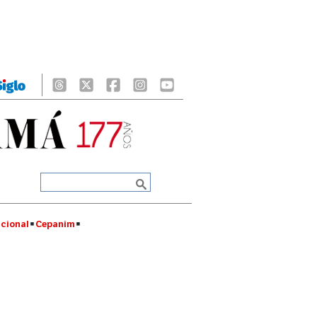
cional
Cepanim