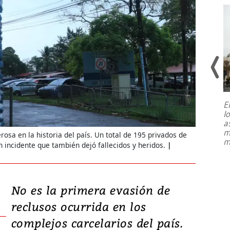
E
l
Entre recuerdos y escuetas
a
referencias hacia sus adversarios, el
m
osa en la historia del país. Un total de 195 privados de
presidente de Brasil, Luiz Inácio Lula
m
da Silva, oficializó este domingo su
n incidente que también dejó fallecidos y heridos.
candidatura
...
No es la primera evasión de
reclusos ocurrida en los
complejos carcelarios del país.