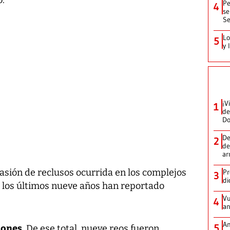
.
Pe
4
se
Se
Lo
5
y 
¡V
1
de
D
De
2
de
ar
asión de reclusos ocurrida en los complejos
Pr
3
di
e los últimos nueve años han reportado
Vu
4
an
An
iones
5
. De ese total, nueve reos fueron