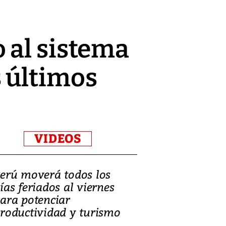
 al sistema
 últimos
VIDEOS
erú moverá todos los
Video, Catalin
ías feriados al viernes
‘Si la gente el
ara potenciar
criminales, la
roductividad y turismo
sociedades de
suicidarse’