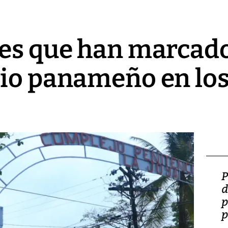
es que han marcado
io panameño en los
Video: Lula lanza su
P
candidatura con
d
promesas de inversión
p
en defensa, educación y
p
tierras raras