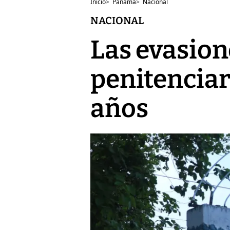
Inicio
>
Panamá
>
Nacional
NACIONAL
Las evasion
penitenciar
años