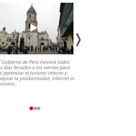
l Gobierno de Perú moverá todos
os días feriados a los viernes para
La exmagistrada co
sí potenciar el turismo interno y
sobre el rol de contr
ejorar la productividad, informó el
periodismo, el derech
inistro
...
reformas constitucio
desafíos de nuevas t