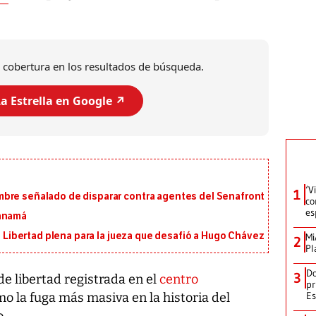
 cobertura en los resultados de búsqueda.
a Estrella en Google ↗️
‘V
1
bre señalado de disparar contra agentes del Senafront
co
es
Panamá
i: Libertad plena para la jueza que desafió a Hugo Chávez
Mi
2
Pl
Do
3
de libertad registrada en el
centro
pr
Es
o la fuga más masiva en la historia del