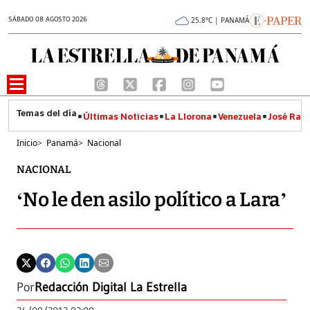
SÁBADO 08 AGOSTO 2026
25.8°C | PANAMÁ
Últimas Noticias
La Llorona
Venezuela
José Raúl
Inicio
>
Panamá
>
Nacional
NACIONAL
‘No le den asilo político a Lara’
Por
Redacción Digital La Estrella