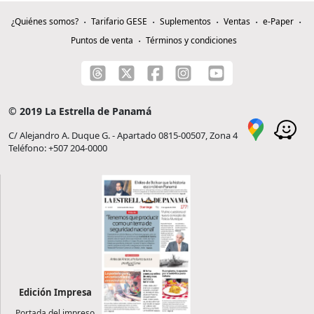
¿Quiénes somos?
Tarifario GESE
Suplementos
Ventas
e-Paper
Puntos de venta
Términos y condiciones
© 2019 La Estrella de Panamá
C/ Alejandro A. Duque G. - Apartado 0815-00507, Zona 4
Teléfono: +507 204-0000
Edición Impresa
Portada del impreso