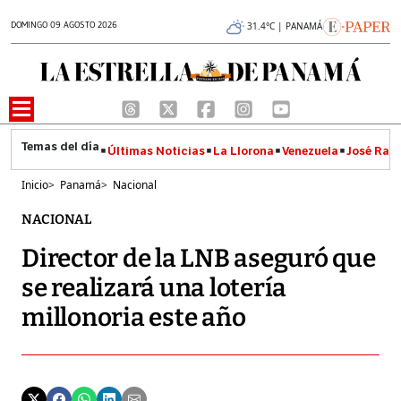
DOMINGO 09 AGOSTO 2026
31.4°C | PANAMÁ
Últimas Noticias
La Llorona
Venezuela
José Raúl
Inicio
>
Panamá
>
Nacional
NACIONAL
Director de la LNB aseguró que
se realizará una lotería
millonoria este año