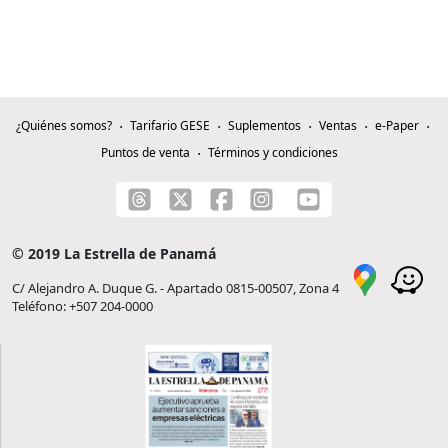
¿Quiénes somos?
Tarifario GESE
Suplementos
Ventas
e-Paper
Puntos de venta
Términos y condiciones
© 2019 La Estrella de Panamá
C/ Alejandro A. Duque G. - Apartado 0815-00507, Zona 4
Teléfono: +507 204-0000