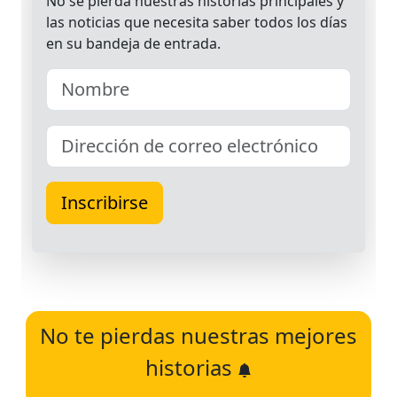
No te pierdas nuestras mejores
historias